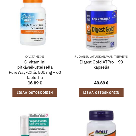
C-VITAMIINI
RUOANSULATUSKANAVAN TERVEYS
C-vitamiini
Digest Gold ATPro – 90
pitkävaikutteisella
kapselia
PureWay-C:llä, 500 mg – 60
tablettia
16.89
€
48.69
€
LISÄÄ OSTOSKORIIN
LISÄÄ OSTOSKORIIN