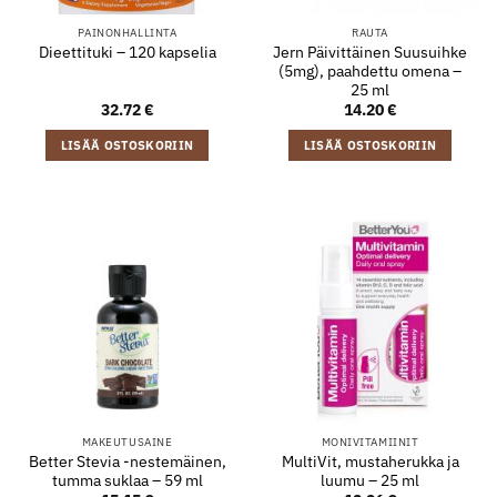
PAINONHALLINTA
RAUTA
Jern Päivittäinen Suusuihke
Dieettituki – 120 kapselia
(5mg), paahdettu omena –
25 ml
32.72
€
14.20
€
LISÄÄ OSTOSKORIIN
LISÄÄ OSTOSKORIIN
MAKEUTUSAINE
MONIVITAMIINIT
Better Stevia -nestemäinen,
MultiVit, mustaherukka ja
tumma suklaa – 59 ml
luumu – 25 ml