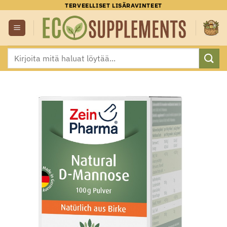
Skip
TERVEELLISET LISÄRAVINTEET
to
content
Etsi: