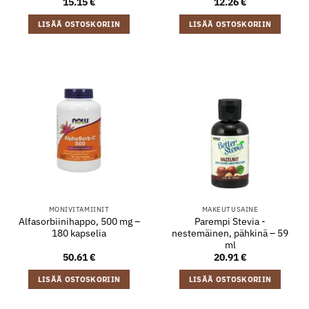
15.15
€
12.26
€
LISÄÄ OSTOSKORIIN
LISÄÄ OSTOSKORIIN
MONIVITAMIINIT
MAKEUTUSAINE
Alfasorbiinihappo, 500 mg –
Parempi Stevia -
180 kapselia
nestemäinen, pähkinä – 59
ml
50.61
€
20.91
€
LISÄÄ OSTOSKORIIN
LISÄÄ OSTOSKORIIN