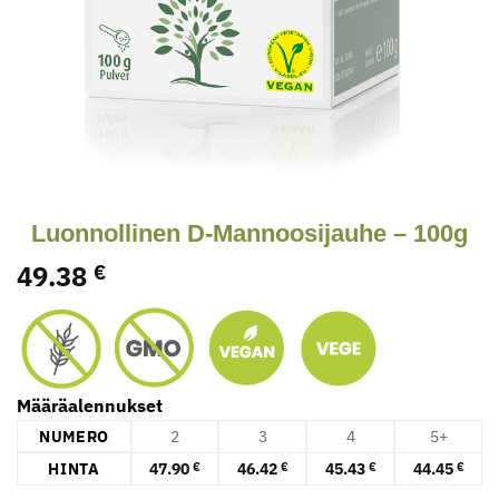
Luonnollinen D-Mannoosijauhe – 100g
49.38
€
Määräalennukset
NUMERO
2
3
4
5+
HINTA
47.90
46.42
45.43
44.45
€
€
€
€