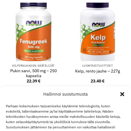
KILPIRAUHASEN SÄÄTELIJÄT
LUONTAISTUOTTEET
Pukin sarvi, 500 mg – 250
Kelp, rento jauhe – 227g
kapselia
22.39
€
23.40
€
LISÄÄ OSTOSKORIIN
LISÄÄ OSTOSKORIIN
Hallinnoi suostumusta
Parhaan kokemuksen tarjoamiseksi käytämme teknologioita, kuten
evästeitä, tallentaaksemme ja/tai käyttääksemme laitetietoja. Näiden
Visa
MasterCard
Klarna
Apple
Goo
tekniikoiden hyväksyminen antaa meille mahdollisuuden käsitellä tietoja,
kuten selauskäyttäytymistä tai yksilöllisiä tunnuksia tällä sivustolla.
Pay
Pay
Suostumuksen jättäminen tai peruuttaminen voi vaikuttaa haitallisesti
TOIMITUS JA PALAUTUKSET
OTA YHTEYTTÄ
TILINI