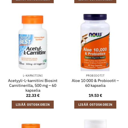
L-KARNITIINI
PROBIOOTIT
Acetyyli-L-karnitiini Biosint
Aloe 10 000 & Probiootit –
Carnitinerilla, 500 mg – 60
60 kapselia
kapselia
22.33
€
19.53
€
LISÄÄ OSTOSKORIIN
LISÄÄ OSTOSKORIIN