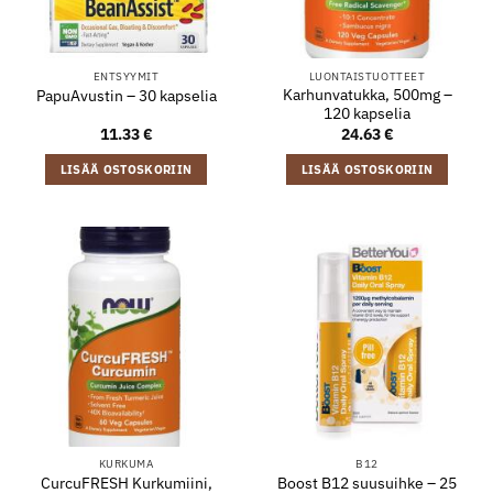
ENTSYYMIT
LUONTAISTUOTTEET
Karhunvatukka, 500mg –
PapuAvustin – 30 kapselia
120 kapselia
11.33
€
24.63
€
LISÄÄ OSTOSKORIIN
LISÄÄ OSTOSKORIIN
KURKUMA
B12
CurcuFRESH Kurkumiini,
Boost B12 suusuihke – 25