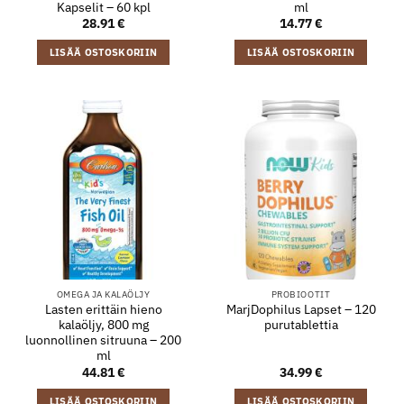
Kapselit – 60 kpl
ml
28.91
€
14.77
€
LISÄÄ OSTOSKORIIN
LISÄÄ OSTOSKORIIN
OMEGA JA KALAÖLJY
PROBIOOTIT
Lasten erittäin hieno
MarjDophilus Lapset – 120
kalaöljy, 800 mg
purutablettia
luonnollinen sitruuna – 200
ml
44.81
€
34.99
€
LISÄÄ OSTOSKORIIN
LISÄÄ OSTOSKORIIN