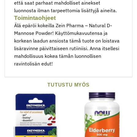
että saat parhaat mahdolliset ainekset
luonnosta ilman tarpeettomia lisättyjå aineita.
Toimintaohjeet
Älä epäröi kokeilla Zein Pharma – Natural D-
Mannose Powder! Kàyttömukavuutensa ja
korkean laadun ansiosta tämå tuote on loistava
lisäravinne päivittaiseen rutiiniisi. Anna itsellesi
mahdollisuus kokea tämån luonnollisen
ravintolisän edut!
TUTUSTU MYÖS