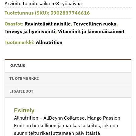
Arvioitu toimitusaika 5-8 työpäivää
Tuotetunnus (SKU):
5902837746616
Osastot:
Ravintolisät naisille
,
Terveellinen ruoka
,
Terveys ja hyvinvointi
,
Vitamiinit ja kivennäisaineet
Tuotemerkki:
Allnutrition
KUVAUS
TUOTEMERKKI
LISÄTIEDOT
Esittely
Allnutrition – AllDeynn Collarose, Mango Passion
Fruit on herkullinen ja maukas sekoitus, joka on
suunniteltu rikastuttamaan päivittäistä