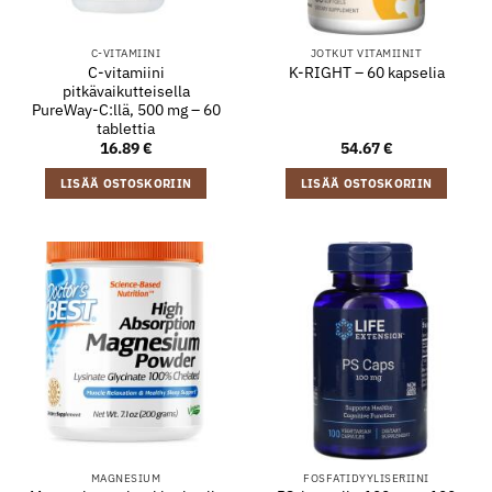
C-VITAMIINI
JOTKUT VITAMIINIT
C-vitamiini
K-RIGHT – 60 kapselia
pitkävaikutteisella
PureWay-C:llä, 500 mg – 60
tablettia
16.89
€
54.67
€
LISÄÄ OSTOSKORIIN
LISÄÄ OSTOSKORIIN
MAGNESIUM
FOSFATIDYYLISERIINI