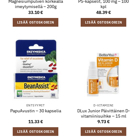
Magnesiumpulveri korkealla
PS-kapselit, 100 mg – 100
imeytymisellä – 200g
kpl
33.10
€
48.39
€
LISÄÄ OSTOSKORIIN
LISÄÄ OSTOSKORIIN
ENTSYYMIT
D-VITAMIINI
DLux Junior Päivittäinen D-
PapuAvustin – 30 kapselia
vitamiinisuihke – 15 ml
11.33
€
9.73
€
LISÄÄ OSTOSKORIIN
LISÄÄ OSTOSKORIIN