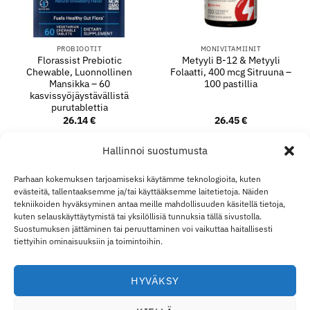
PROBIOOTIT
MONIVITAMIINIT
Florassist Prebiotic
Metyyli B-12 & Metyyli
Chewable, Luonnollinen
Folaatti, 400 mcg Sitruuna –
Mansikka – 60
100 pastillia
kasvissyöjäystävällistä
purutablettia
26.14
€
26.45
€
LISÄÄ OSTOSKORIIN
LISÄÄ OSTOSKORIIN
Hallinnoi suostumusta
Parhaan kokemuksen tarjoamiseksi käytämme teknologioita, kuten
evästeitä, tallentaaksemme ja/tai käyttääksemme laitetietoja. Näiden
Visa
MasterCard
Klarna
Apple
Goo
tekniikoiden hyväksyminen antaa meille mahdollisuuden käsitellä tietoja,
kuten selauskäyttäytymistä tai yksilöllisiä tunnuksia tällä sivustolla.
Pay
Pay
Suostumuksen jättäminen tai peruuttaminen voi vaikuttaa haitallisesti
TOIMITUS JA PALAUTUKSET
OTA YHTEYTTÄ
TILINI
YLI ECO SUPPLEMENT
B2B
VASTUURAJOITUS
tiettyihin ominaisuuksiin ja toimintoihin.
VASTUUVAPAUSLAUSEKE
EVÄSTEKÄYTÄNTÖ
TIETOSUOJALAUSUNTO
Eco Supplements EOOD
HYVÄKSY
Antim I Street, No. 14, fl. 2, law office, 1303 Sofia, Bulgaria