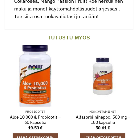
Collarosea, Mango Passion Fruit! Koe herkullinen
maku ja monet käyttömahdollisuudet arjessasi.
Tee siitä osa ruokavaliotasi jo tänään!
TUTUSTU MYÖS
PROBIOOTIT
MONIVITAMIINIT
Aloe 10 000 & Probiootit –
Alfasorbiinihappo, 500 mg –
60 kapselia
180 kapselia
19.53
€
50.61
€
LISÄÄ OSTOSKORIIN
LISÄÄ OSTOSKORIIN