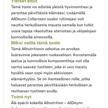
Yleiset edut
Tämä tuote voi edistää yleistä hyvinvointiasi ja
parantaa päivittäistä elämääsi. Lisäämällä
AllDeynn Collarosen osaksi rutiinejasi voit
nauttia herkullisesta mausta samalla kun tutkit
uusia tapoja rikastuttaa aterioitasi ja välipalojasi
luonnollisilla ainesosilla.
Miksi valita tämä tuote
Tämä Allnutritionin sekoitus on arvokas
lisäravinne jokaiseen ruokavalioon. Korostamalla
laatua ja luonnollisia komponentteja voit olla
varma saavasi tuotteen, joka ei vain maistu
hyvältä vaan sopii myös aktiiviseen
elämäntyyliisi. Se on ihanteellinen niille, jotka
haluavat parantaa päivittäisiään herkullisen ja
ravitsevan tuotteen avulla.
Toimi nyt
Älä epäröi kokeilla Allnutrition – AllDeynn