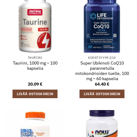
TAURIINI
KOENTSYYMI Q10
Tauriini, 1000 mg – 100
Super Ubikinoli CoQ10
kapselia
parannetulla
mitokondrioiden tuelle, 100
mg – 60 kapselia
20.09
€
64.40
€
LISÄÄ OSTOSKORIIN
LISÄÄ OSTOSKORIIN