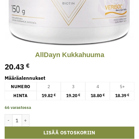
AllDayn Kukkahuuma
20.43
€
Määräalennukset
NUMERO
2
3
4
5+
HINTA
19.82
19.20
18.80
18.39
€
€
€
€
66 varastossa
AllDayn Kukkahuuma määrä
LISÄÄ OSTOSKORIIN