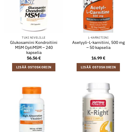
TUKI NIVELILLE
L-KARNITIINI
Glukosamiini Kondroitiini
Asetyyli-L-karnitiini, 500 mg
MSM OptiMSM – 240
– 50 kapselia
kapselia
56.56
€
16.99
€
LISÄÄ OSTOSKORIIN
LISÄÄ OSTOSKORIIN