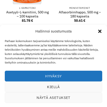
L-KARNITIINI
MONIVITAMIINIT
Asetyyli-L-karnitiini, 500 mg
Alfasorbiinihappo, 500 mg –
– 100 kapselia
180 kapselia
81.78
€
50.61
€
LISÄÄ OSTOSKORIIN
LISÄÄ OSTOSKORIIN
Hallinnoi suostumusta
Parhaan kokemuksen tarjoamiseksi käytämme teknologioita, kuten
evästeitä, tallentaaksemme ja/tai käyttääksemme laitetietoja. Näiden
Visa
MasterCard
Klarna
Apple
Goo
tekniikoiden hyväksyminen antaa meille mahdollisuuden käsitellä tietoja,
kuten selauskäyttäytymistä tai yksilöllisiä tunnuksia tällä sivustolla.
Pay
Pay
Suostumuksen jättäminen tai peruuttaminen voi vaikuttaa haitallisesti
TOIMITUS JA PALAUTUKSET
OTA YHTEYTTÄ
TILINI
YLI ECO SUPPLEMENT
B2B
VASTUURAJOITUS
tiettyihin ominaisuuksiin ja toimintoihin.
VASTUUVAPAUSLAUSEKE
EVÄSTEKÄYTÄNTÖ
TIETOSUOJALAUSUNTO
Eco Supplements EOOD
HYVÄKSY
Antim I Street, No. 14, fl. 2, law office, 1303 Sofia, Bulgaria
KIELLÄ
Rekisterinumero (EIK/UIC/TIN/Y-tunnus): 207958071 · ALV-
numero: BG207958071
NÄYTÄ ASETUKSET
Puh:
+46 720 251 636
· Email:
support@ecosupplements.eu
Kuluttajariidat:
Kuluttajariitalautakunta
· Rajat ylittävät riidat:
ECC-Net