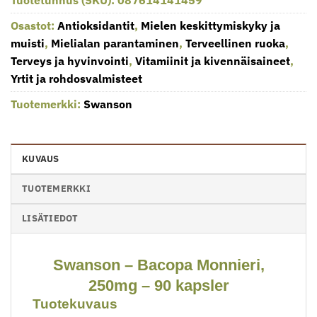
Tuotetunnus (SKU):
087614141459
Osastot:
Antioksidantit
,
Mielen keskittymiskyky ja
muisti
,
Mielialan parantaminen
,
Terveellinen ruoka
,
Terveys ja hyvinvointi
,
Vitamiinit ja kivennäisaineet
,
Yrtit ja rohdosvalmisteet
Tuotemerkki:
Swanson
KUVAUS
TUOTEMERKKI
LISÄTIEDOT
Swanson – Bacopa Monnieri,
⁤250mg – ‌90‌ kapsler
Tuotekuvaus