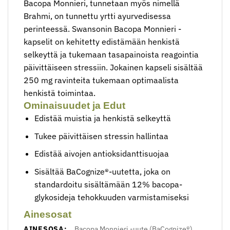
Bacopa Monnieri, tunnetaan myös nimellä
Brahmi, on tunnettu yrtti ayurvedisessa
perinteessä. Swansonin Bacopa Monnieri -
kapselit on kehitetty edistämään henkistä
selkeyttä ja tukemaan tasapainoista reagointia
päivittäiseen stressiin. Jokainen kapseli sisältää
250 mg ravinteita tukemaan optimaalista
henkistä toimintaa.
Ominaisuudet ja Edut
Edistää muistia ja henkistä selkeyttä
Tukee päivittäisen stressin hallintaa
Edistää aivojen antioksidanttisuojaa
Sisältää BaCognize®-uutetta, joka on
standardoitu sisältämään 12% bacopa-
glykosideja tehokkuuden varmistamiseksi
Ainesosat
AINESOSA:
Bacopa Monnieri -uute (BaCognize®)