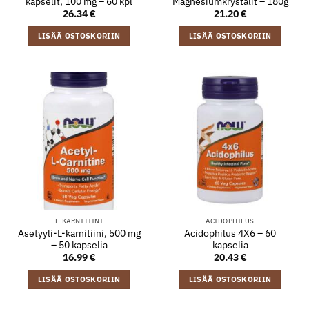
kapselit, 100 mg – 60 kpl
Magnesiumkrystalit – 180g
26.34
€
21.20
€
LISÄÄ OSTOSKORIIN
LISÄÄ OSTOSKORIIN
L-KARNITIINI
ACIDOPHILUS
Asetyyli-L-karnitiini, 500 mg
Acidophilus 4X6 – 60
– 50 kapselia
kapselia
16.99
€
20.43
€
LISÄÄ OSTOSKORIIN
LISÄÄ OSTOSKORIIN