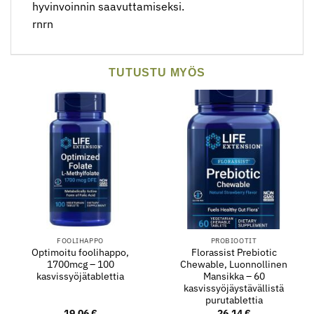
hyvinvoinnin saavuttamiseksi.
rnrn
TUTUSTU MYÖS
FOOLIHAPPO
PROBIOOTIT
Optimoitu foolihappo,
Florassist Prebiotic
1700mcg – 100
Chewable, Luonnollinen
kasvissyöjätablettia
Mansikka – 60
kasvissyöjäystävällistä
purutablettia
19.06
€
26.14
€