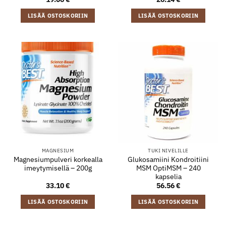
LISÄÄ OSTOSKORIIN
LISÄÄ OSTOSKORIIN
MAGNESIUM
TUKI NIVELILLE
Magnesiumpulveri korkealla
Glukosamiini Kondroitiini
imeytymisellä – 200g
MSM OptiMSM – 240
kapselia
33.10
€
56.56
€
LISÄÄ OSTOSKORIIN
LISÄÄ OSTOSKORIIN