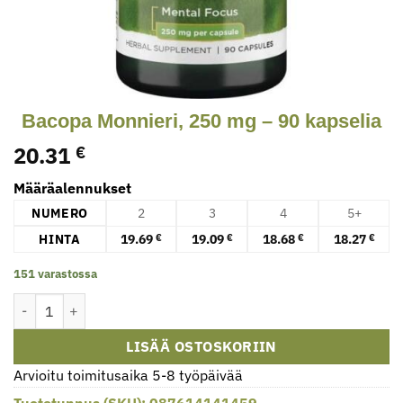
Bacopa Monnieri, 250 mg – 90 kapselia
20.31
€
Määräalennukset
NUMERO
2
3
4
5+
HINTA
19.69
19.09
18.68
18.27
€
€
€
€
151 varastossa
Bacopa Monnieri, 250 mg - 90 kapselia määrä
LISÄÄ OSTOSKORIIN
Arvioitu toimitusaika 5-8 työpäivää