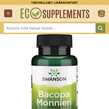
Skip
TERVEELLISET LISÄRAVINTEET
to
content
Etsi: