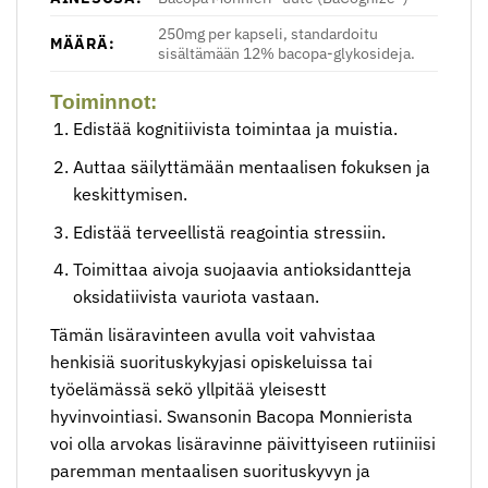
250mg per kapseli, standardoitu
MÄÄRÄ:
sisältämään ​12% bacopa-glykosideja.
Toiminnot:
Edistää kognitiivista toimintaa ja muistia.
Auttaa säilyttämään ⁤mentaalisen fokuksen ja
keskittymisen.
Edistää terveellistä reagointia ⁤stressiin.
Toimittaa aivoja suojaavia antioksidantteja
⁣oksidatiivista vauriota vastaan.
Tämän lisäravinteen avulla voit vahvistaa
henkisiä suorituskykyjasi opiskeluissa tai
työelämässä sekö yllpitää yleisest​t​ ​
hyvinvointiasi. Swansonin Bacopa Monnierista
voi olla arvokas lisäravinne päivitt​yiseen rutiiniisi
paremman mentaalisen suorituskyvyn ja