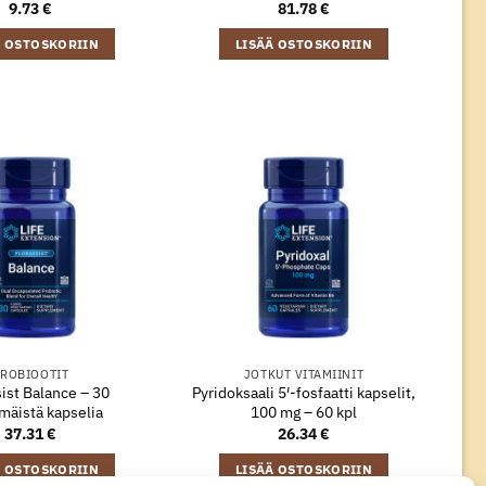
9.73
€
81.78
€
Ä OSTOSKORIIN
LISÄÄ OSTOSKORIIN
ROBIOOTIT
JOTKUT VITAMIINIT
ist Balance – 30
Pyridoksaali 5′-fosfaatti kapselit,
mäistä kapselia
100 mg – 60 kpl
37.31
€
26.34
€
Ä OSTOSKORIIN
LISÄÄ OSTOSKORIIN