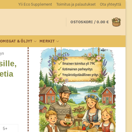
Yli Eco Supplement
Toimitus ja palautukset
Ota yhteyttä
OSTOSKORI /
0.00
€
OMEGAT & ÖLJYT
MERKIT
eys
ille,
etia
5+