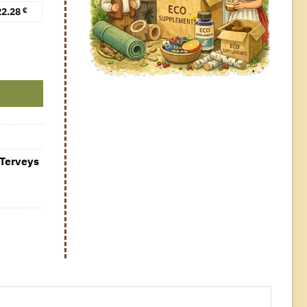
22.28
€
tabletia määrä
Terveys