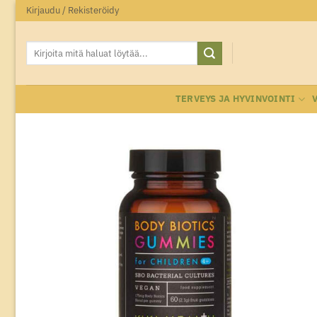
Skip
Kirjaudu / Rekisteröidy
to
content
Etsi:
TERVEYS JA HYVINVOINTI