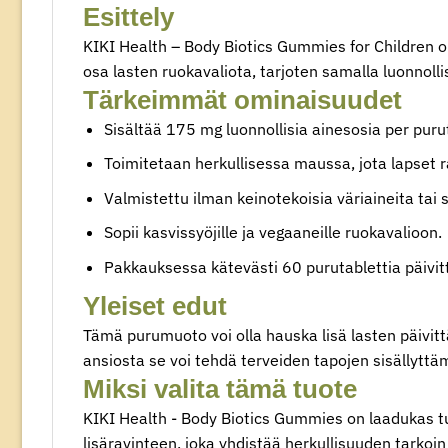
Esittely
KIKI Health – Body Biotics​ Gummies for Children⁢ 
osa lasten ruokavaliota, tarjoten samalla luonnolli
Tärkeimmät ominaisuudet
Sisältää 175 mg luonnollisia ainesosia per purut
Toimitetaan herkullisessa maussa, jota lapset 
Valmistettu ilman keinotekoisia väriaineita tai⁢ 
Sopii kasvissyöjille ja vegaaneille⁢ ruokavalioon.
Pakkauksessa kätevästi 60 purutablettia päivit
Yleiset edut
Tämä ⁣purumuoto voi olla hauska lisä lasten päivit
ansiosta se voi tehdä terveiden tapojen sisällyttä
Miksi valita⁢ tämä tuote
KIKI Health ‍- Body⁢ Biotics Gummies on laadukas tu
lisäravinteen, joka yhdistää herkullisuuden tarkoin 