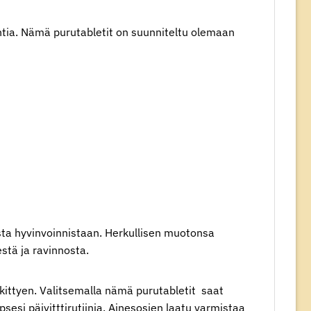
intia. Nämä purutabletit on suunniteltu olemaan
sta hyvinvoinnistaan. Herkullisen ‍muotonsa
stä ja ravinnosta.
kittyen. Valitsemalla nämä purutabletit ⁤ saat
apsesi päivitttirutiinia. Ainesosien laatu varmistaa