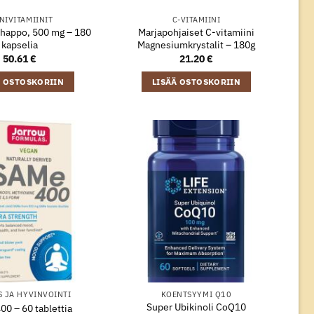
NIVITAMIINIT
C-VITAMIINI
ihappo, 500 mg – 180
Marjapohjaiset C-vitamiini
kapselia
Magnesiumkrystalit – 180g
50.61
€
21.20
€
Ä OSTOSKORIIN
LISÄÄ OSTOSKORIIN
S JA HYVINVOINTI
KOENTSYYMI Q10
Super Ubikinoli CoQ10
0 – 60 tablettia