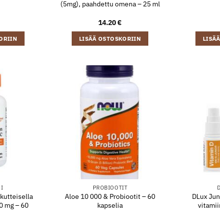
(5mg), paahdettu omena – 25 ml
14.20
€
ORIIN
LISÄÄ OSTOSKORIIN
LISÄ
NI
PROBIOOTIT
D
kutteisella
Aloe 10 000 & Probiootit – 60
DLux Juni
0 mg – 60
kapselia
vitamii