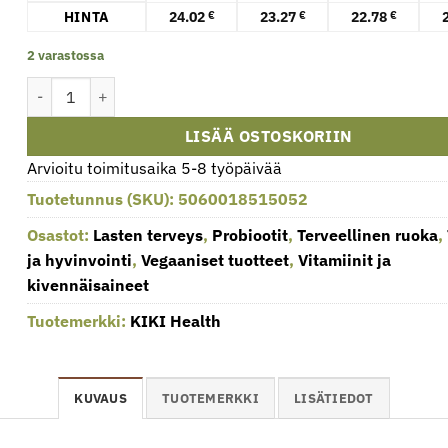
HINTA
24.02
23.27
22.78
€
€
€
2 varastossa
Body Biotics -pureskeltavat lapsille, 175 mg - 60 pureskeltavaa 
LISÄÄ OSTOSKORIIN
Arvioitu toimitusaika 5-8 työpäivää
Tuotetunnus (SKU):
5060018515052
Osastot:
Lasten terveys
,
Probiootit
,
Terveellinen ruoka
,
ja hyvinvointi
,
Vegaaniset tuotteet
,
Vitamiinit ja
kivennäisaineet
Tuotemerkki:
KIKI Health
KUVAUS
TUOTEMERKKI
LISÄTIEDOT