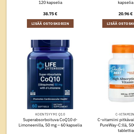
120 kapselia
kapselia
38.75
€
20.96
€
LISÄÄ OSTOSKORIIN
LISÄÄ OSTOSK
KOENTSYYMI Q10
C-VITAMII
Superabsorboituva CoQ10 d-
C-vitamiini pitkävai
Limoneenilla, 50 mg – 60 kapselia
PureWay-C:llä, 50
tablettia