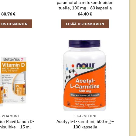
parannetulla mitokondrioiden
tuelle, 100 mg – 60 kapselia
88.76
€
64.40
€
Ä OSTOSKORIIN
LISÄÄ OSTOSKORIIN
-VITAMIINI
L-KARNITIINI
or Päivittäinen D-
Asetyyli-L-karnitiini, 500 mg –
nisuihke – 15 ml
100 kapselia