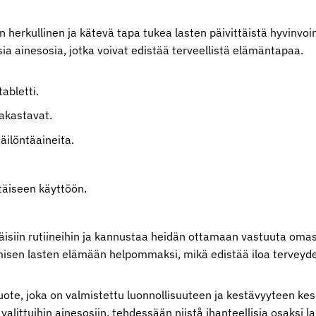
on herkullinen ja kätevä tapa tukea lasten päivittäistä hyvinvo
sia ainesosia, jotka voivat edistää terveellistä elämäntapaa.
abletti.
rakastavat.
säilöntäaineita.
täiseen käyttöön.
täisiin⁢ rutiineihin ja kannustaa ⁣heidän ottamaan vastuuta oma
misen lasten​ elämään helpommaksi, mikä edistää iloa terveyde
ote, joka on valmistettu luonnollisuuteen‌ ja‌ kestävyyteen kes
valittuihin ainesosiin, tehdessään niistå ihanteellisia ​osaksi l