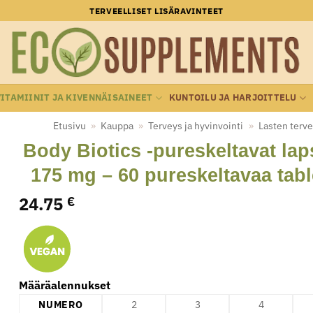
TERVEELLISET LISÄRAVINTEET
VITAMIINIT JA KIVENNÄISAINEET
KUNTOILU JA HARJOITTELU
Etusivu
»
Kauppa
»
Terveys ja hyvinvointi
»
Lasten terv
Body Biotics -pureskeltavat laps
175 mg – 60 pureskeltavaa tabl
24.75
€
Määräalennukset
NUMERO
2
3
4