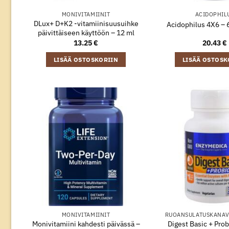
MONIVITAMIINIT
ACIDOPHIL
DLux+ D+K2 -vitamiinisuusuihke
Acidophilus 4X6 – 
päivittäiseen käyttöön – 12 ml
13.25
€
20.43
€
LISÄÄ OSTOSKORIIN
LISÄÄ OSTOSK
MONIVITAMIINIT
RUOANSULATUSKANAV
Monivitamiini kahdesti päivässä –
Digest Basic + Prob