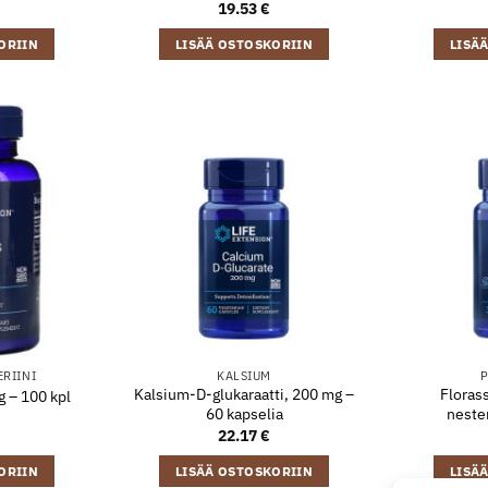
19.53
€
ORIIN
LISÄÄ OSTOSKORIIN
LISÄ
ERIINI
KALSIUM
P
Kalsium-D-glukaraatti, 200 mg –
Florass
g – 100 kpl
60 kapselia
neste
22.17
€
ORIIN
LISÄÄ OSTOSKORIIN
LISÄ