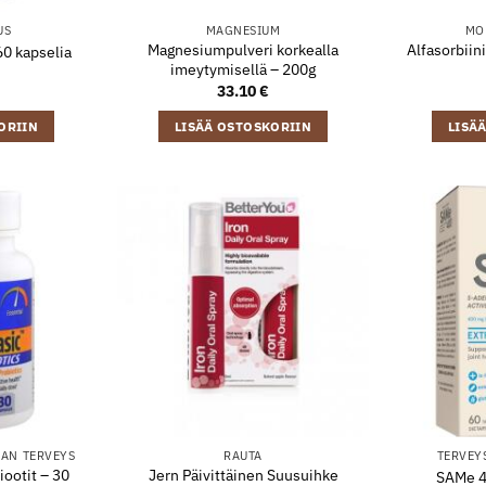
US
MAGNESIUM
MO
Magnesiumpulveri korkealla
Alfasorbiin
60 kapselia
imeytymisellä – 200g
33.10
€
ORIIN
LISÄÄ OSTOSKORIIN
LISÄ
AN TERVEYS
RAUTA
TERVEY
iootit – 30
Jern Päivittäinen Suusuihke
SAMe 40