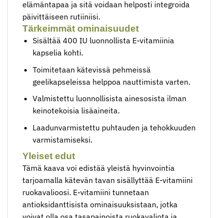
elämäntapaa ja sitä voidaan helposti integroida
päivittäiseen rutiiniisi.
Tärkeimmät ominaisuudet
Sisältää 400 IU luonnollista E-vitamiinia
kapselia kohti.
Toimitetaan kätevissä pehmeissä
geelikapseleissa helppoa nauttimista varten.
Valmistettu luonnollisista ainesosista ilman
keinotekoisia lisäaineita.
Laadunvarmistettu puhtauden ja tehokkuuden
varmistamiseksi.
Yleiset edut
Tämä kaava voi edistää yleistä hyvinvointia
tarjoamalla kätevän tavan sisällyttää E-vitamiini
ruokavalioosi. E-vitamiini tunnetaan
antioksidanttisista ominaisuuksistaan, jotka
voivat olla osa tasapainoista ruokavaliota ja