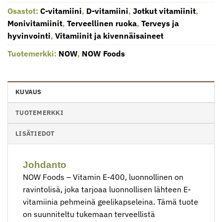
Osastot:
C-vitamiini
,
D-vitamiini
,
Jotkut vitamiinit
,
Monivitamiinit
,
Terveellinen ruoka
,
Terveys ja
hyvinvointi
,
Vitamiinit ja kivennäisaineet
Tuotemerkki:
NOW
,
NOW Foods
KUVAUS
TUOTEMERKKI
LISÄTIEDOT
Johdanto
NOW Foods – Vitamin E-400, luonnollinen on
ravintolisä, joka tarjoaa luonnollisen lähteen E-
vitamiinia pehmeinä geelikapseleina. Tämä tuote
on suunniteltu tukemaan terveellistä