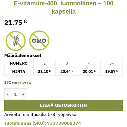
E-vitamiini-400, luonnollinen – 100
kapselia
21.75
€
Määräalennukset
NUMERO
2
3
4
5+
HINTA
21.10
20.44
20.01
19.57
€
€
€
€
232 varastossa
E-vitamiini-400, luonnollinen - 100 kapselia määrä
LISÄÄ OSTOSKORIIN
Arvioitu toimitusaika 5-8 työpäivää
Tuotetunnus (SKU):
733739008374