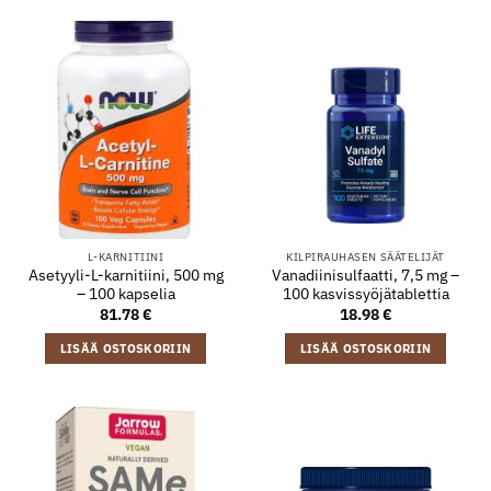
L-KARNITIINI
KILPIRAUHASEN SÄÄTELIJÄT
Asetyyli-L-karnitiini, 500 mg
Vanadiinisulfaatti, 7,5 mg –
– 100 kapselia
100 kasvissyöjätablettia
81.78
€
18.98
€
LISÄÄ OSTOSKORIIN
LISÄÄ OSTOSKORIIN