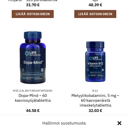
31.70
€
48.39
€
LISÄÄ OSTOSKORIIN
LISÄÄ OSTOSKORIIN
MIELIALAN PARANTAMINEN
B12
Dopa-Mind – 60
Metyylikobalamiini, 5 mg –
kasvissyöjätablettia
60 kasviperäistä
imeskelytablettia
44.58
€
32.03
€
LISÄÄ OSTOSKORIIN
LISÄÄ OSTOSKORIIN
Hallinnoi suostumusta