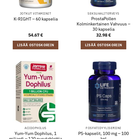
JOTKUT VITAMIINIT
SEKSUAALITERVEYS
ProstaPollen
K-RIGHT – 60 kapselia
Kolminkertainen Vahvuus –
30 kapselia
54.67
€
32.98
€
LISÄÄ OSTOSKORIIN
LISÄÄ OSTOSKORIIN
ACIDOPHILUS
FOSFATIDYYLISERIINI
Yum-Yum Dophilus, 1
PS-kapselit, 100 mg – 100
miljardi – 120 purutablettia
kpl