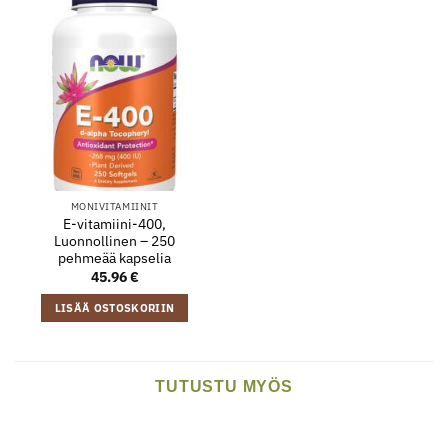
MONIVITAMIINIT
E-vitamiini-400,
Luonnollinen – 250
pehmeää kapselia
45.96
€
LISÄÄ OSTOSKORIIN
TUTUSTU MYÖS