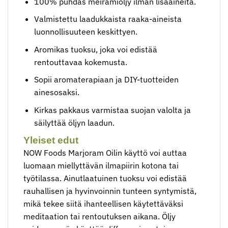
100% puhdas meiramiöljy ilman lisäaineita.
Valmistettu laadukkaista raaka-aineista
luonnollisuuteen keskittyen.
Aromikas tuoksu, joka voi edistää
rentouttavaa kokemusta.
Sopii aromaterapiaan ja DIY-tuotteiden
ainesosaksi.
Kirkas pakkaus varmistaa suojan valolta ja
säilyttää öljyn laadun.
Yleiset edut
NOW Foods Marjoram Oilin käyttö voi auttaa
luomaan miellyttävän ilmapiirin kotona tai
työtilassa. Ainutlaatuinen tuoksu voi edistää
rauhallisen ja hyvinvoinnin tunteen syntymistä,
mikä tekee siitä ihanteellisen käytettäväksi
meditaation tai rentoutuksen aikana. Öljy