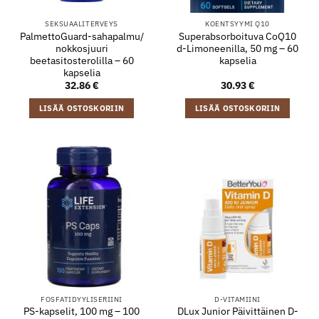
SEKSUAALITERVEYS
KOENTSYYMI Q10
PalmettoGuard-sahapalmu/
Superabsorboituva CoQ10
nokkosjuuri
d-Limoneenilla, 50 mg – 60
beetasitosterolilla – 60
kapselia
kapselia
32.86
€
30.93
€
LISÄÄ OSTOSKORIIN
LISÄÄ OSTOSKORIIN
FOSFATIDYYLISERIINI
D-VITAMIINI
PS-kapselit, 100 mg – 100
DLux Junior Päivittäinen D-