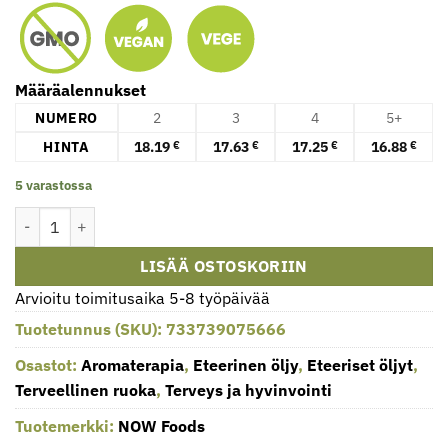
Määräalennukset
NUMERO
2
3
4
5+
HINTA
18.19
17.63
17.25
16.88
€
€
€
€
5 varastossa
Eteerinen öljy, Meriöljy - 30 ml määrä
LISÄÄ OSTOSKORIIN
Arvioitu toimitusaika 5-8 työpäivää
Tuotetunnus (SKU):
733739075666
Osastot:
Aromaterapia
,
Eteerinen öljy
,
Eteeriset öljyt
,
Terveellinen ruoka
,
Terveys ja hyvinvointi
Tuotemerkki:
NOW Foods