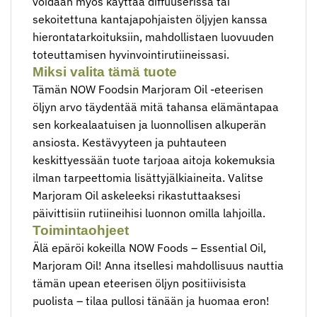
voidaan myös käyttää diffuuserissa tai
sekoitettuna kantajapohjaisten öljyjen kanssa
hierontatarkoituksiin, mahdollistaen luovuuden
toteuttamisen hyvinvointirutiineissasi.
Miksi valita tämä tuote
Tämän NOW Foodsin Marjoram Oil -eteerisen
öljyn arvo täydentää mitä tahansa elämäntapaa
sen korkealaatuisen ja luonnollisen alkuperän
ansiosta. Kestävyyteen ja puhtauteen
keskittyessään tuote tarjoaa aitoja kokemuksia
ilman tarpeettomia lisättyjälkiaineita. Valitse
Marjoram Oil askeleeksi rikastuttaaksesi
päivittisiin rutiineihisi luonnon omilla lahjoilla.
Toimintaohjeet
Älä epäröi kokeilla NOW Foods – Essential Oil,
Marjoram Oil! Anna itsellesi mahdollisuus nauttia
tämän upean eteerisen öljyn positiivisista
puolista – tilaa pullosi tänään ja huomaa eron!