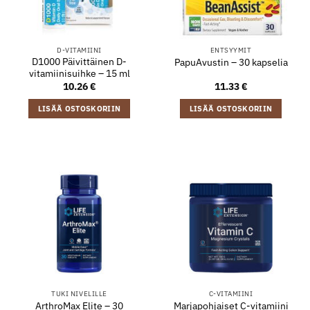
D-VITAMIINI
ENTSYYMIT
D1000 Päivittäinen D-
PapuAvustin – 30 kapselia
vitamiinisuihke – 15 ml
10.26
€
11.33
€
LISÄÄ OSTOSKORIIN
LISÄÄ OSTOSKORIIN
TUKI NIVELILLE
C-VITAMIINI
ArthroMax Elite – 30
Marjapohjaiset C-vitamiini