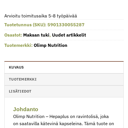
Arvioitu toimitusaika 5-8 työpäivää
Tuotetunnus (SKU):
5901330055287
Osastot:
Maksan tuki
,
Uudet artikkelit
Tuotemerkki:
Olimp Nutrition
KUVAUS
TUOTEMERKKI
LISÄTIEDOT
Johdanto
Olimp Nutrition – Hepaplus on ravintolisä, joka
on saatavilla kätevinä kapseleina. Tämä tuote on