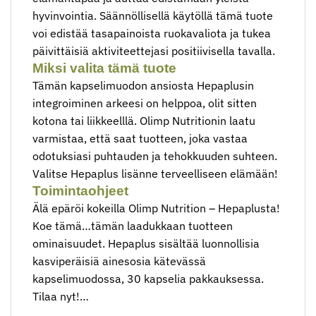
hyvinvointia. Säännöllisellä käytöllä tämä tuote
voi edistää tasapainoista ruokavaliota ja tukea
päivittäisiä aktiviteettejasi positiivisella tavalla.
Miksi valita tämä tuote
Tämän kapselimuodon ansiosta Hepaplusin
integroiminen arkeesi on helppoa, olit sitten
kotona tai liikkeelllä. Olimp Nutritionin laatu
varmistaa, että saat tuotteen, joka vastaa
odotuksiasi puhtauden ja tehokkuuden suhteen.
Valitse Hepaplus lisänne terveelliseen elämään!
Toimintaohjeet
Älä epäröi kokeilla Olimp Nutrition – Hepaplusta!
Koe tämä…tämän laadukkaan tuotteen
ominaisuudet. Hepaplus sisältää luonnollisia
kasviperäisiä ainesosia kätevässä
kapselimuodossa, 30 kapselia pakkauksessa.
Tilaa nyt!…