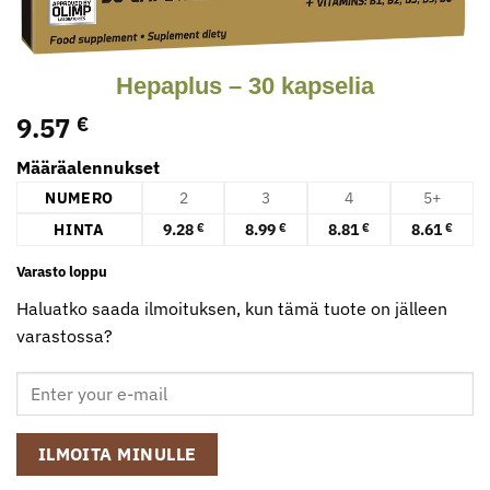
Hepaplus – 30 kapselia
9.57
€
Määräalennukset
NUMERO
2
3
4
5+
HINTA
9.28
8.99
8.81
8.61
€
€
€
€
Varasto loppu
Haluatko saada ilmoituksen, kun tämä tuote on jälleen
varastossa?
ILMOITA MINULLE