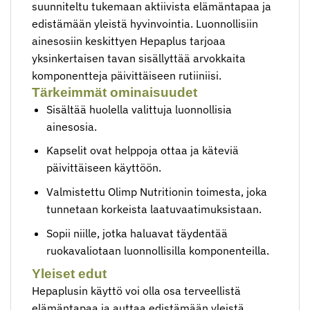
suunniteltu tukemaan aktiivista elämäntapaa ja
edistämään yleistä hyvinvointia. Luonnollisiin
ainesosiin keskittyen Hepaplus tarjoaa
yksinkertaisen tavan sisällyttää arvokkaita
komponentteja päivittäiseen rutiiniisi.
Tärkeimmät ominaisuudet
Sisältää huolella valittuja luonnollisia
ainesosia.
Kapselit ovat helppoja ottaa ja käteviä
päivittäiseen käyttöön.
Valmistettu Olimp Nutritionin toimesta, joka
tunnetaan korkeista laatuvaatimuksistaan.
Sopii niille, jotka haluavat täydentää
ruokavaliotaan luonnollisilla komponenteilla.
Yleiset edut
Hepaplusin käyttö voi olla osa terveellistä
elämäntapaa ja auttaa edistämään yleistä