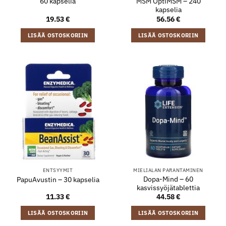
60 kapselia
MSM OptiMSM – 240
kapselia
19.53
€
56.56
€
LISÄÄ OSTOSKORIIN
LISÄÄ OSTOSKORIIN
ENTSYYMIT
MIELIALAN PARANTAMINEN
Dopa-Mind – 60
PapuAvustin – 30 kapselia
kasvissyöjätablettia
11.33
€
44.58
€
LISÄÄ OSTOSKORIIN
LISÄÄ OSTOSKORIIN