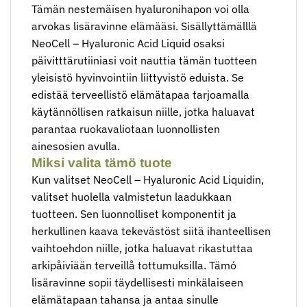
Tämän nestemäisen hyaluronihapon voi olla
arvokas lisäravinne elämääsi. Sisällyttämälllä
NeoCell – Hyaluronic Acid Liquid osaksi
päivitttärutiiniasi voit nauttia tämän tuotteen
yleisistö hyvinvointiin liittyvistö eduista. Se
edistää terveellistö elämätapaa tarjoamalla
käytännöllisen ratkaisun niille, jotka haluavat
parantaa ruokavaliotaan luonnollisten
ainesosien avulla.
Miksi valita tämö tuote
Kun valitset NeoCell – Hyaluronic Acid Liquidin,
valitset huolella valmistetun laadukkaan
tuotteen. Sen luonnolliset komponentit ja
herkullinen kaava tekevästöst siitä ihanteellisen
vaihtoehdon niille, jotka haluavat rikastuttaa
arkipåiviään terveillå tottumuksilla. Tämó
lisäravinne sopii täydellisesti minkälaiseen
elämätapaan tahansa ja antaa sinulle