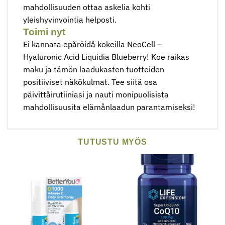
mahdollisuuden ottaa askelia kohti
yleishyvinvointia helposti.
Toimi nyt
Ei kannata epåröidå kokeilla NeoCell –
Hyaluronic Acid Liquidia Blueberry! Koe raikas
maku ja tämön laadukasten tuotteiden
positiiviset näkökulmat. Tee siitä osa
päivittåirutiiniasi ja nauti monipuolisista
mahdollisuusita elämånlaadun parantamiseksi!
TUTUSTU MYÖS