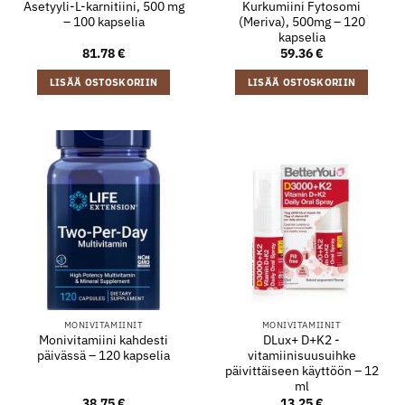
Asetyyli-L-karnitiini, 500 mg
Kurkumiini Fytosomi
– 100 kapselia
(Meriva), 500mg – 120
kapselia
81.78
€
59.36
€
LISÄÄ OSTOSKORIIN
LISÄÄ OSTOSKORIIN
MONIVITAMIINIT
MONIVITAMIINIT
Monivitamiini kahdesti
DLux+ D+K2 -
päivässä – 120 kapselia
vitamiinisuusuihke
päivittäiseen käyttöön – 12
ml
38.75
€
13.25
€