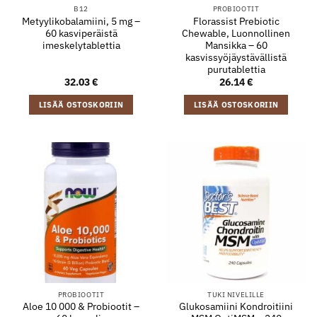
B12
PROBIOOTIT
Metyylikobalamiini, 5 mg –
Florassist Prebiotic
60 kasviperäistä
Chewable, Luonnollinen
imeskelytablettia
Mansikka – 60
kasvissyöjäystävällistä
purutablettia
32.03
€
26.14
€
LISÄÄ OSTOSKORIIN
LISÄÄ OSTOSKORIIN
PROBIOOTIT
TUKI NIVELILLE
Aloe 10 000 & Probiootit –
Glukosamiini Kondroitiini