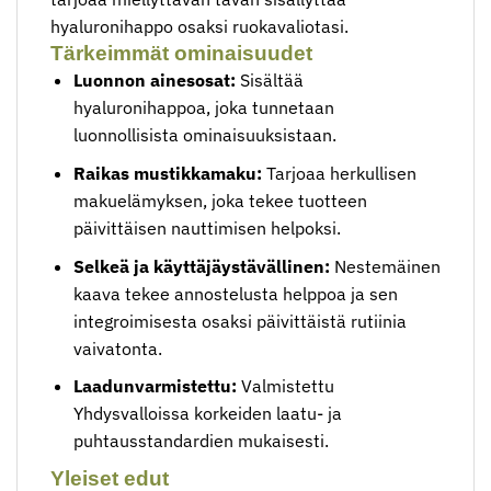
hyaluronihappo osaksi ruokavaliotasi.
Tärkeimmät ominaisuudet
Luonnon ainesosat:
Sisältää
hyaluronihappoa, joka tunnetaan
luonnollisista ominaisuuksistaan.
Raikas mustikkamaku:
Tarjoaa herkullisen
makuelämyksen, joka tekee tuotteen
päivittäisen nauttimisen helpoksi.
Selkeä ja käyttäjäystävällinen:
Nestemäinen
kaava tekee annostelusta helppoa ja sen
integroimisesta osaksi päivittäistä rutiinia
vaivatonta.
Laadunvarmistettu:
Valmistettu
Yhdysvalloissa korkeiden laatu- ja
puhtausstandardien mukaisesti.
Yleiset edut