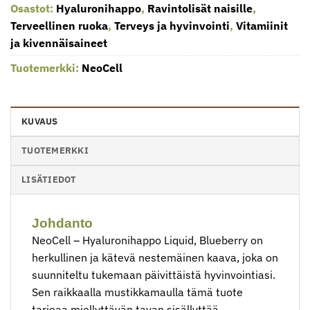
Osastot:
Hyaluronihappo
,
Ravintolisät naisille
,
Terveellinen ruoka
,
Terveys ja hyvinvointi
,
Vitamiinit
ja kivennäisaineet
Tuotemerkki:
NeoCell
KUVAUS
TUOTEMERKKI
LISÄTIEDOT
Johdanto
NeoCell – Hyaluronihappo Liquid, Blueberry on
herkullinen ja kätevä nestemäinen kaava, joka on
suunniteltu tukemaan päivittäistä hyvinvointiasi.
Sen raikkaalla mustikkamaulla tämä tuote
tarjoaa miellyttävän tavan sisällyttää