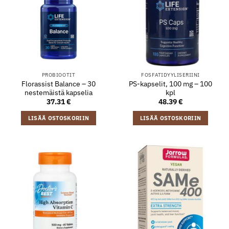
PROBIOOTIT
FOSFATIDYYLISERIINI
Florassist Balance – 30
PS-kapselit, 100 mg – 100
nestemäistä kapselia
kpl
37.31
€
48.39
€
LISÄÄ OSTOSKORIIN
LISÄÄ OSTOSKORIIN