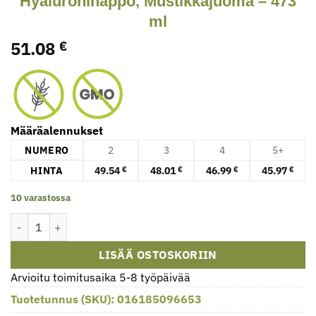
Hyaluronihappo, Mustikkajuoma – 473
ml
51.08
€
Määräalennukset
NUMERO
2
3
4
5+
HINTA
49.54
48.01
46.99
45.97
€
€
€
€
10 varastossa
Hyaluronihappo, Mustikkajuoma - 473 ml määrä
LISÄÄ OSTOSKORIIN
Arvioitu toimitusaika 5-8 työpäivää
Tuotetunnus (SKU):
016185096653