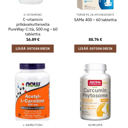
C-VITAMIINI
TERVEYS JA HYVINVOINTI
C-vitamiini
SAMe 400 – 60 tablettia
pitkävaikutteisella
PureWay-C:llä, 500 mg – 60
tablettia
16.89
€
88.76
€
LISÄÄ OSTOSKORIIN
LISÄÄ OSTOSKORIIN
L-KARNITIINI
KURKUMA