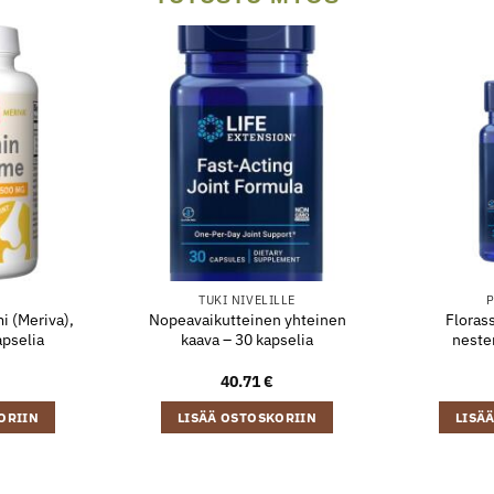
TUKI NIVELILLE
P
i (Meriva),
Nopeavaikutteinen yhteinen
Florass
pselia
kaava – 30 kapselia
neste
40.71
€
ORIIN
LISÄÄ OSTOSKORIIN
LISÄ