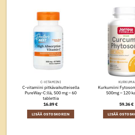
C-VITAMIINI
KURKUMA
C-vitamiini pitkävaikutteisella
Kurkumiini Fytosom
PureWay-C:llä, 500 mg – 60
500mg – 120 ka
tablettia
16.89
€
59.36
€
LISÄÄ OSTOSKORIIN
LISÄÄ OSTOSK