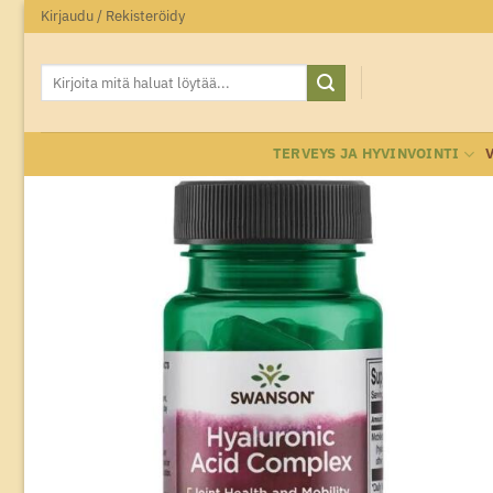
Skip
Kirjaudu / Rekisteröidy
to
content
Etsi:
TERVEYS JA HYVINVOINTI