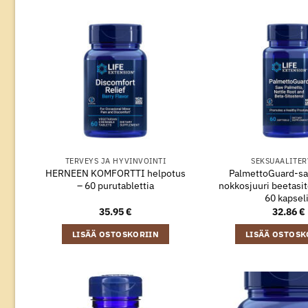
TERVEYS JA HYVINVOINTI
SEKSUAALITER
HERNEEN KOMFORTTI helpotus
PalmettoGuard-s
– 60 purutablettia
nokkosjuuri beetasito
60 kapsel
35.95
€
32.86
€
LISÄÄ OSTOSKORIIN
LISÄÄ OSTOSK