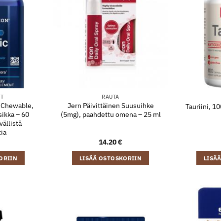
IT
RAUTA
c Chewable,
Jern Päivittäinen Suusuihke
Tauriini, 1
ikka – 60
(5mg), paahdettu omena – 25 ml
ällistä
tia
14.20
€
ORIIN
LISÄÄ OSTOSKORIIN
LISÄ