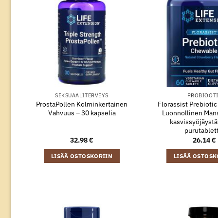
SEKSUAALITERVEYS
PROBIOOT
ProstaPollen Kolminkertainen
Florassist Prebioti
Vahvuus – 30 kapselia
Luonnollinen Mans
kasvissyöjäystäv
purutablet
32.98
€
26.14
€
LISÄÄ OSTOSKORIIN
LISÄÄ OSTOSK