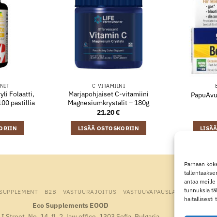
NIT
C-VITAMIINI
li Folaatti,
Marjapohjaiset C-vitamiini
PapuAvus
00 pastillia
Magnesiumkrystalit – 180g
21.20
€
ORIIN
LISÄÄ OSTOSKORIIN
LISÄ
Parhaan koke
tallentaakse
antaa meille 
tunnuksia tä
 SUPPLEMENT
B2B
VASTUURAJOITUS
VASTUUVAPAUSLAUSEKE
EVÄ
haitallisesti
Eco Supplements EOOD
I Street, No. 14, fl. 2, law office, 1303 Sofia, Bulgaria