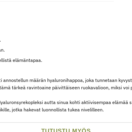
.
an.
ellistä elämäntapaa.
i annostellun määrän hyaluronihappoa, joka tunnetaan kyvystä
tämä tärkeä ravintoaine päivittäiseen ruokavalioon, miksi voi 
Hyaluronsyrekopleksi autta sinua kohti aktiivisempaa elämää 
ille, jotka hakevat luonnollista tukea nivelilleen.
TUTUSTU MYÖS