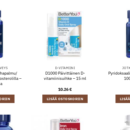
VEYS
D-VITAMIINI
JOTK
ahapalmu/
D1000 Päivittäinen D-
Pyridoksaali
sterolilla –
vitamiinisuihke – 15 ml
100
ia
10.26
€
ORIIN
LISÄÄ OSTOSKORIIN
LISÄ