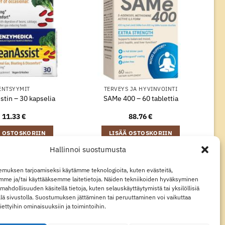
ENTSYYMIT
TERVEYS JA HYVINVOINTI
tin – 30 kapselia
SAMe 400 – 60 tablettia
11.33
€
88.76
€
Ä OSTOSKORIIN
LISÄÄ OSTOSKORIIN
Hallinnoi suostumusta
muksen tarjoamiseksi käytämme teknologioita, kuten evästeitä,
Visa
MasterCard
Klarna
Apple
Google
mme ja/tai käyttääksemme laitetietoja. Näiden tekniikoiden hyväksyminen
Pay
Pay
mahdollisuuden käsitellä tietoja, kuten selauskäyttäytymistä tai yksilöllisiä
llä sivustolla. Suostumuksen jättäminen tai peruuttaminen voi vaikuttaa
STEKÄYTÄNTÖ
TIETOSUOJALAUSUNTO
 tiettyihin ominaisuuksiin ja toimintoihin.