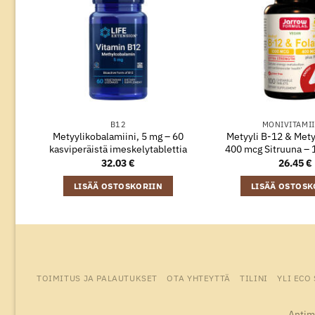
B12
MONIVITAMII
Metyylikobalamiini, 5 mg – 60
Metyyli B-12 & Metyy
kasviperäistä imeskelytablettia
400 mcg Sitruuna – 1
32.03
€
26.45
€
LISÄÄ OSTOSKORIIN
LISÄÄ OSTOSK
TOIMITUS JA PALAUTUKSET
OTA YHTEYTTÄ
TILINI
YLI ECO
Antim 