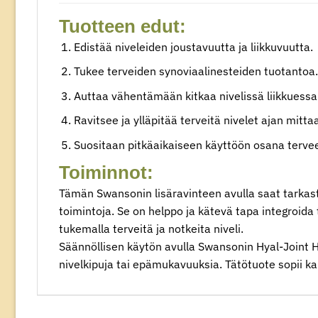
Tuotteen edut:
Edistää niveleiden joustavuutta ja liikkuvuutta.
Tukee terveiden synoviaalinesteiden tuotantoa.
Auttaa vähentämään kitkaa nivelissä liikkuessa
Ravitsee ja ylläpitää terveitä nivelet ajan mitta
Suositaan pitkäaikaiseen käyttöön osana terve
Toiminnot:
Tämän Swansonin lisäravinteen avulla saat tarkast
toimintoja. Se on helppo ja kätevä tapa integroida 
tukemalla terveitä ja notkeita niveli.
Säännöllisen käytön avulla Swansonin Hyal-Joint 
nivelkipuja tai epämukavuuksia. Tätötuote sopii kaik