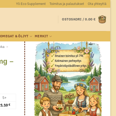
Yli Eco Supplement
Toimitus ja palautukset
Ota yhteyttä
OSTOSKORI /
0.00
€
OMEGAT & ÖLJYT
MERKIT
oka
»
mg –
5+
21.10
€