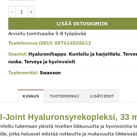
Hyaluronihappokompleksi, 33 mg - 60 kapselia määrä
LISÄÄ OSTOSKORIIN
Arvioitu toimitusaika 5-8 työpäivää
Tuotetunnus (SKU):
087614028613
Osastot:
Hyaluronihappo
,
Kuntoilu ja harjoittelu
,
Terve
ruoka
,
Terveys ja hyvinvointi
Tuotemerkki:
Swanson
KUVAUS
TUOTEMERKKI
LISÄTIEDOT
-Joint Hyaluronsyrekopleksi, 33 m
teltu tukemaan yleistä nivelten liikkuvuutta ja hyvinvointia 
iille, jotka haluavat edistää notkeutta ja mukavuutta liikkeissä