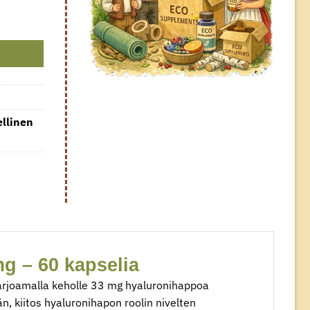
ellinen
g – 60 kapselia
tarjoamalla keholle 33 mg hyaluronihappoa
än, kiitos hyaluronihapon roolin nivelten