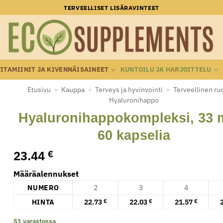
TERVEELLISET LISÄRAVINTEET
VITAMIINIT JA KIVENNÄISAINEET
KUNTOILU JA HARJOITTELU
Etusivu
»
Kauppa
»
Terveys ja hyvinvointi
»
Terveellinen ru
Hyaluronihappo
Hyaluronihappokompleksi, 33 
60 kapselia
23.44
€
Määräalennukset
NUMERO
2
3
4
HINTA
22.73
22.03
21.57
€
€
€
51 varastossa