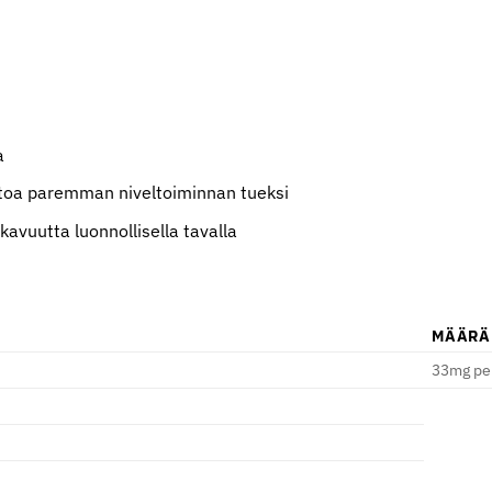
a
ntoa paremman niveltoiminnan tueksi
kavuutta luonnollisella tavalla
MÄÄRÄ
33mg per