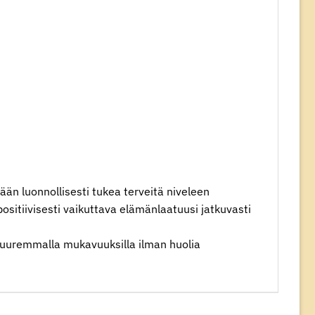
än luonnollisesti tukea terveitä niveleen
positiivisesti vaikuttava elämänlaatuusi jatkuvasti
suuremmalla mukavuuksilla ilman huolia