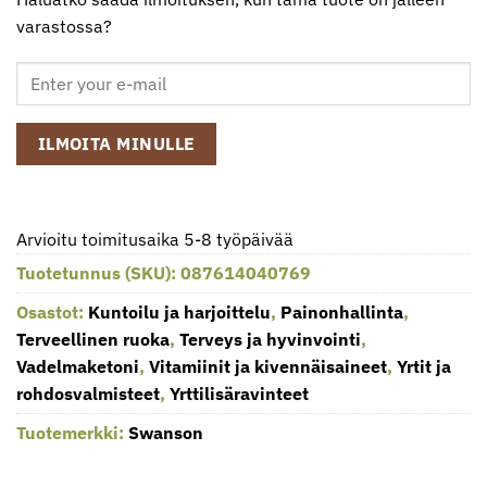
varastossa?
ILMOITA MINULLE
Arvioitu toimitusaika 5-8 työpäivää
Tuotetunnus (SKU):
087614040769
Osastot:
Kuntoilu ja harjoittelu
,
Painonhallinta
,
Terveellinen ruoka
,
Terveys ja hyvinvointi
,
Vadelmaketoni
,
Vitamiinit ja kivennäisaineet
,
Yrtit ja
rohdosvalmisteet
,
Yrttilisäravinteet
Tuotemerkki:
Swanson