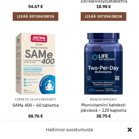
100 kasvissyöjätablettia
54.67
€
18.98
€
LISÄÄ OSTOSKORIIN
LISÄÄ OSTOSKORIIN
TERVEYS JA HYVINVOINTI
MONIVITAMIINIT
Monivitamiini kahdesti
SAMe 400 – 60 tablettia
päivässä – 120 kapselia
88.76
€
38.75
€
LISÄÄ OSTOSKORIIN
LISÄÄ OSTOSKORIIN
Hallinnoi suostumusta