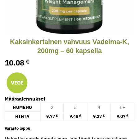
Kaksinkertainen vahvuus Vadelma-K,
200mg – 60 kapselia
10.08
€
Määräalennukset
NUMERO
2
3
4
5+
HINTA
9.77
9.48
9.27
9.07
€
€
€
€
Varasto loppu
Haluatko saada ilmoituksen, kun tämä tuote on jälleen