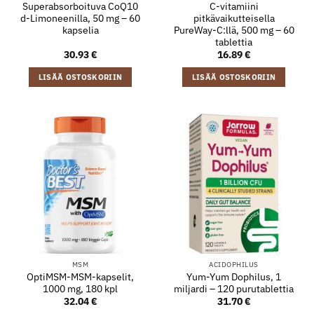
Superabsorboituva CoQ10
C-vitamiini
d-Limoneenilla, 50 mg – 60
pitkävaikutteisella
kapselia
PureWay-C:llä, 500 mg – 60
tablettia
30.93
€
16.89
€
LISÄÄ OSTOSKORIIN
LISÄÄ OSTOSKORIIN
MSM
ACIDOPHILUS
OptiMSM-MSM-kapselit,
Yum-Yum Dophilus, 1
1000 mg, 180 kpl
miljardi – 120 purutablettia
32.04
€
31.70
€