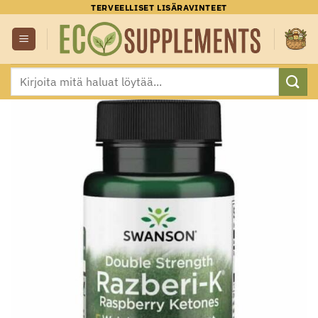
Skip
TERVEELLISET LISÄRAVINTEET
to
content
Etsi: