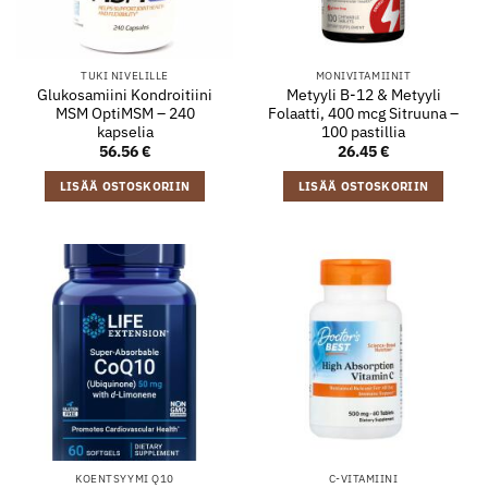
TUKI NIVELILLE
MONIVITAMIINIT
Glukosamiini Kondroitiini
Metyyli B-12 & Metyyli
MSM OptiMSM – 240
Folaatti, 400 mcg Sitruuna –
kapselia
100 pastillia
56.56
€
26.45
€
LISÄÄ OSTOSKORIIN
LISÄÄ OSTOSKORIIN
KOENTSYYMI Q10
C-VITAMIINI