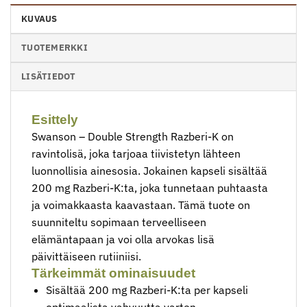
KUVAUS
TUOTEMERKKI
LISÄTIEDOT
Esittely
Swanson – Double Strength Razberi-K on
ravintolisä, joka tarjoaa tiivistetyn lähteen
luonnollisia ainesosia. Jokainen kapseli sisältää
200 mg Razberi-K:ta, joka tunnetaan puhtaasta
ja voimakkaasta kaavastaan. Tämä tuote on
suunniteltu sopimaan terveelliseen
elämäntapaan ja voi olla arvokas lisä
päivittäiseen rutiiniisi.
Tärkeimmät ominaisuudet
Sisältää 200 mg Razberi-K:ta per kapseli
optimaalista vahvuutta varten.