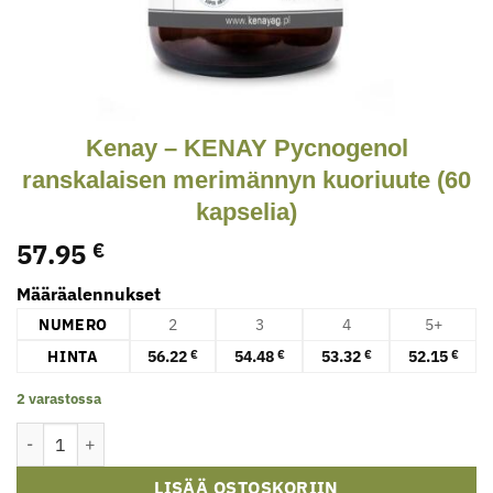
Kenay – KENAY Pycnogenol
ranskalaisen merimännyn kuoriuute (60
kapselia)
57.95
€
Määräalennukset
NUMERO
2
3
4
5+
HINTA
56.22
54.48
53.32
52.15
€
€
€
€
2 varastossa
Kenay - KENAY Pycnogenol ranskalaisen merimännyn kuoriuute (6
LISÄÄ OSTOSKORIIN