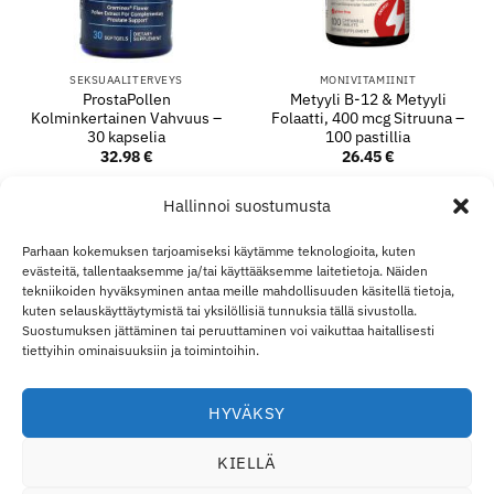
SEKSUAALITERVEYS
MONIVITAMIINIT
ProstaPollen
Metyyli B-12 & Metyyli
Kolminkertainen Vahvuus –
Folaatti, 400 mcg Sitruuna –
30 kapselia
100 pastillia
32.98
€
26.45
€
LISÄÄ OSTOSKORIIN
LISÄÄ OSTOSKORIIN
Hallinnoi suostumusta
Parhaan kokemuksen tarjoamiseksi käytämme teknologioita, kuten
evästeitä, tallentaaksemme ja/tai käyttääksemme laitetietoja. Näiden
Visa
MasterCard
Klarna
Apple
Goo
tekniikoiden hyväksyminen antaa meille mahdollisuuden käsitellä tietoja,
kuten selauskäyttäytymistä tai yksilöllisiä tunnuksia tällä sivustolla.
Pay
Pay
Suostumuksen jättäminen tai peruuttaminen voi vaikuttaa haitallisesti
TOIMITUS JA PALAUTUKSET
OTA YHTEYTTÄ
TILINI
YLI ECO SUPPLEMENT
B2B
VASTUURAJOITUS
tiettyihin ominaisuuksiin ja toimintoihin.
VASTUUVAPAUSLAUSEKE
EVÄSTEKÄYTÄNTÖ
TIETOSUOJALAUSUNTO
Eco Supplements EOOD
HYVÄKSY
Antim I Street, No. 14, fl. 2, law office, 1303 Sofia, Bulgaria
KIELLÄ
Rekisterinumero (EIK/UIC/TIN/Y-tunnus): 207958071 · ALV-
numero: BG207958071