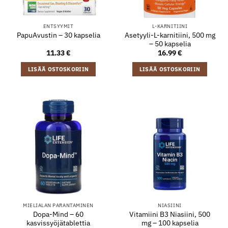
ENTSYYMIT
L-KARNITIINI
Asetyyli-L-karnitiini, 500 mg
PapuAvustin – 30 kapselia
– 50 kapselia
11.33
€
16.99
€
LISÄÄ OSTOSKORIIN
LISÄÄ OSTOSKORIIN
MIELIALAN PARANTAMINEN
NIASIINI
Dopa-Mind – 60
Vitamiini B3 Niasiini, 500
kasvissyöjätablettia
mg – 100 kapselia