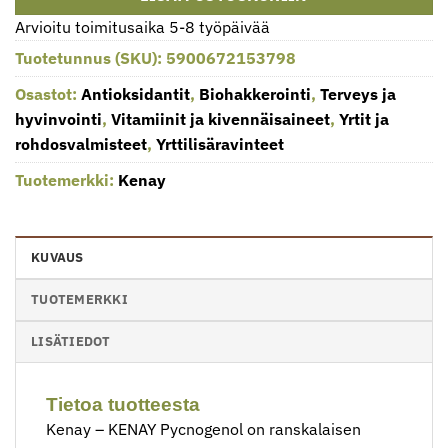
Arvioitu toimitusaika 5-8 työpäivää
Tuotetunnus (SKU):
5900672153798
Osastot:
Antioksidantit
,
Biohakkerointi
,
Terveys ja
hyvinvointi
,
Vitamiinit ja kivennäisaineet
,
Yrtit ja
rohdosvalmisteet
,
Yrttilisäravinteet
Tuotemerkki:
Kenay
KUVAUS
TUOTEMERKKI
LISÄTIEDOT
Tietoa tuotteesta
Kenay – KENAY Pycnogenol on ranskalaisen