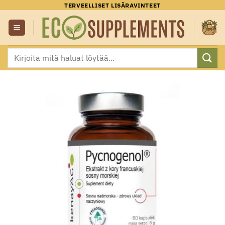
Skip
TERVEELLISET LISÄRAVINTEET
to
content
Etsi: