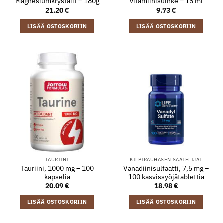
Magnesiumkrystalit – 180g
vitamiinisuihke – 15 ml
21.20
€
9.73
€
LISÄÄ OSTOSKORIIN
LISÄÄ OSTOSKORIIN
TAURIINI
KILPIRAUHASEN SÄÄTELIJÄT
Tauriini, 1000 mg – 100
Vanadiinisulfaatti, 7,5 mg –
kapselia
100 kasvissyöjätablettia
20.09
€
18.98
€
LISÄÄ OSTOSKORIIN
LISÄÄ OSTOSKORIIN