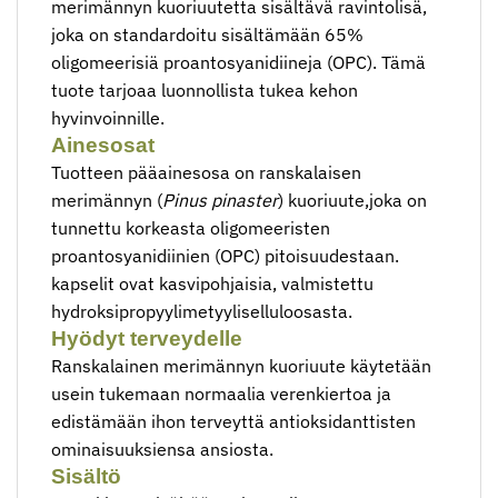
merimännyn kuoriuutetta sisältävä ravintolisä,
joka on standardoitu sisältämään 65%
oligomeerisiä proantosyanidiineja (OPC). Tämä
tuote tarjoaa luonnollista tukea kehon
hyvinvoinnille.
Ainesosat
Tuotteen pääainesosa on ranskalaisen
merimännyn (
Pinus pinaster
) kuoriuute,joka on
tunnettu korkeasta oligomeeristen
proantosyanidiinien (OPC) pitoisuudestaan.
kapselit ovat kasvipohjaisia, valmistettu
hydroksipropyylimetyyliselluloosasta.
Hyödyt terveydelle
Ranskalainen merimännyn kuoriuute käytetään
usein tukemaan normaalia verenkiertoa ja
edistämään ihon terveyttä antioksidanttisten
ominaisuuksiensa ansiosta.
Sisältö