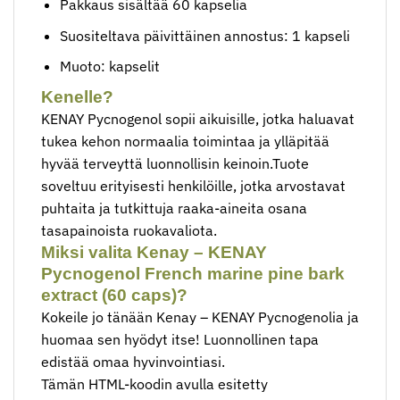
Pakkaus sisältää 60 kapselia
Suositeltava päivittäinen annostus: 1 kapseli
Muoto: kapselit
Kenelle?
KENAY Pycnogenol sopii aikuisille, jotka haluavat
tukea kehon normaalia toimintaa ja ylläpitää
hyvää terveyttä luonnollisin keinoin.Tuote
soveltuu erityisesti henkilöille, jotka arvostavat
puhtaita ja tutkittuja raaka-aineita osana
tasapainoista ruokavaliota.
Miksi valita Kenay – KENAY
Pycnogenol French marine pine bark
extract (60 caps)?
Kokeile jo tänään Kenay – KENAY Pycnogenolia ja
huomaa sen hyödyt itse! Luonnollinen tapa
edistää omaa hyvinvointiasi.
Tämän HTML-koodin avulla esitetty