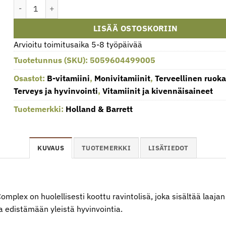
Korkea vahvuus Täydellinen B-vitamiinikompleksi - 120 tablett
LISÄÄ OSTOSKORIIN
Arvioitu toimitusaika 5-8 työpäivää
Tuotetunnus (SKU):
5059604499005
Osastot:
B-vitamiini
,
Monivitamiinit
,
Terveellinen ruok
Terveys ja hyvinvointi
,
Vitamiinit ja kivennäisaineet
Tuotemerkki:
Holland & Barrett
KUVAUS
TUOTEMERKKI
LISÄTIEDOT
omplex on huolellisesti koottu ravintolisä, joka sisältää laaja
a edistämään yleistä hyvinvointia.