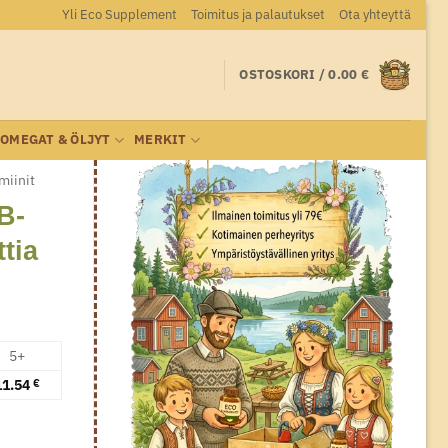
Yli Eco Supplement
Toimitus ja palautukset
Ota yhteyttä
OSTOSKORI /
0.00
€
OMEGAT & ÖLJYT
MERKIT
miinit
B-
ttia
5+
11.54
€