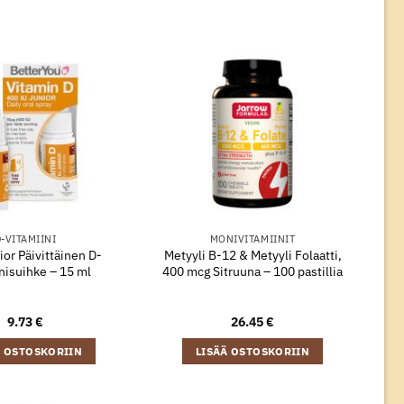
-VITAMIINI
MONIVITAMIINIT
or Päivittäinen D-
Metyyli B-12 & Metyyli Folaatti,
nisuihke – 15 ml
400 mcg Sitruuna – 100 pastillia
9.73
€
26.45
€
Ä OSTOSKORIIN
LISÄÄ OSTOSKORIIN