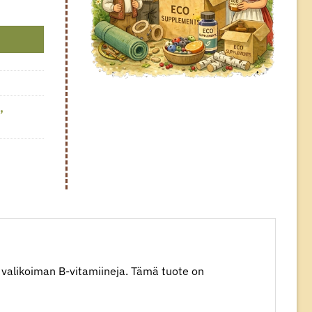
ia määrä
a
,
n valikoiman B-vitamiineja. Tämä tuote on