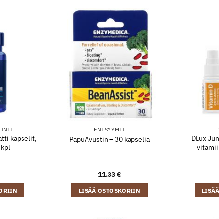
IINIT
ENTSYYMIT
D
tti kapselit,
DLux Juni
PapuAvustin – 30 kapselia
 kpl
vitamii
11.33
€
ORIIN
LISÄÄ OSTOSKORIIN
LISÄ