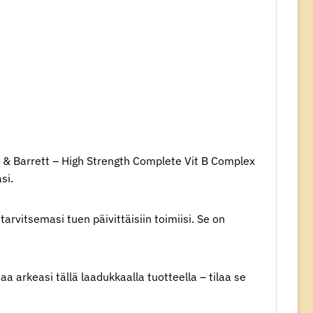
nd & Barrett – High Strength Complete Vit B Complex
si.
rvitsemasi tuen päivittäisiin toimiisi. Se on
a arkeasi tällä laadukkaalla tuotteella – tilaa se