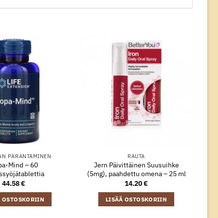
AN PARANTAMINEN
RAUTA
a-Mind – 60
Jern Päivittäinen Suusuihke
ssyöjätablettia
(5mg), paahdettu omena – 25 ml
44.58
€
14.20
€
Ä OSTOSKORIIN
LISÄÄ OSTOSKORIIN