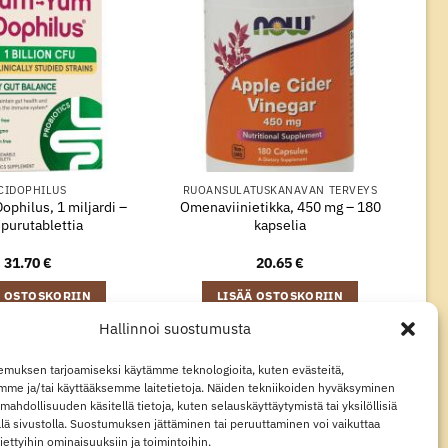
CIDOPHILUS
RUOANSULATUSKANAVAN TERVEYS
philus, 1 miljardi –
Omenaviinietikka, 450 mg – 180
purutablettia
kapselia
31.70
€
20.65
€
Ä OSTOSKORIIN
LISÄÄ OSTOSKORIIN
Hallinnoi suostumusta
muksen tarjoamiseksi käytämme teknologioita, kuten evästeitä,
Visa
MasterCard
Klarna
Apple
Google
mme ja/tai käyttääksemme laitetietoja. Näiden tekniikoiden hyväksyminen
Pay
Pay
mahdollisuuden käsitellä tietoja, kuten selauskäyttäytymistä tai yksilöllisiä
llä sivustolla. Suostumuksen jättäminen tai peruuttaminen voi vaikuttaa
STEKÄYTÄNTÖ
TIETOSUOJALAUSUNTO
 tiettyihin ominaisuuksiin ja toimintoihin.