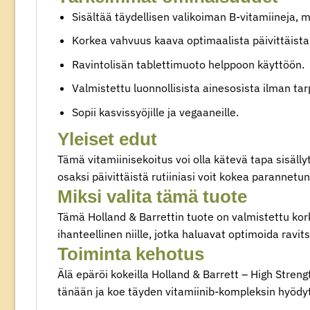
Sisältää täydellisen valikoiman B-vitamiineja, m
Korkea vahvuus kaava optimaalista päivittäista
Ravintolisän tablettimuoto helppoon käyttöön.
Valmistettu luonnollisista ainesosista ilman tar
Sopii kasvissyöjille ja vegaaneille.
Yleiset edut
Tämä vitamiinisekoitus voi olla kätevä tapa sisäll
osaksi päivittäistä rutiiniasi voit kokea parannetu
Miksi valita tämä tuote
Tämä Holland & Barrettin tuote on valmistettu kork
ihanteellinen niille, jotka haluavat optimoida ravi
Toiminta kehotus
Älä epäröi kokeilla Holland & Barrett – High Streng
tänään ja koe täyden vitamiinib-kompleksin hyödy