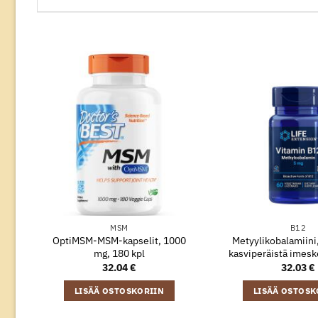
MSM
B12
OptiMSM-MSM-kapselit, 1000
Metyylikobalamiini
mg, 180 kpl
kasviperäistä imesk
32.04
€
32.03
€
LISÄÄ OSTOSKORIIN
LISÄÄ OSTOSK