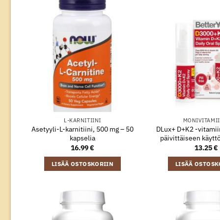
L-KARNITIINI
MONIVITAMII
Asetyyli-L-karnitiini, 500 mg – 50
DLux+ D+K2 -vitamii
kapselia
päivittäiseen käytt
16.99
€
13.25
€
LISÄÄ OSTOSKORIIN
LISÄÄ OSTOSK