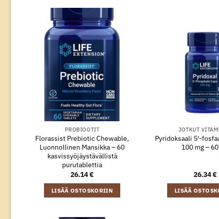
PROBIOOTIT
JOTKUT VITAM
Florassist Prebiotic Chewable,
Pyridoksaali 5′-fosfaa
Luonnollinen Mansikka – 60
100 mg – 60
kasvissyöjäystävällistä
purutablettia
26.14
€
26.34
€
LISÄÄ OSTOSKORIIN
LISÄÄ OSTOSK