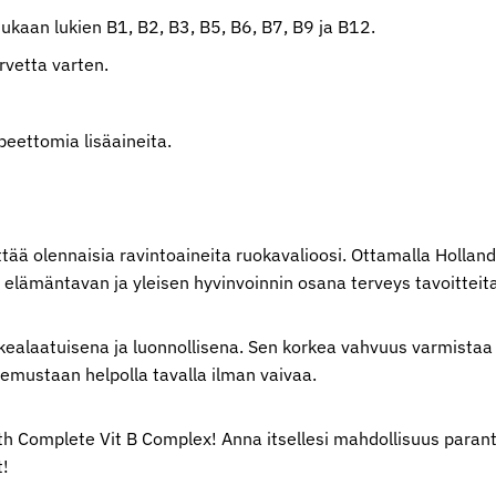
ukaan lukien B1, B2, B3, B5, B6, B7, B9 ja ​​B12.
rvetta varten.
peettomia lisäaineita.
yttää olennaisia ravintoaineita ruokavalioosi. Ottamalla Holla
n elämäntavan ja yleisen hyvinvoinnin osana terveys tavoitteita
ealaatuisena ja luonnollisena. Sen korkea vahvuus varmistaa ta
tsemustaan helpolla tavalla ilman vaivaa.
th Complete Vit B Complex! Anna itsellesi mahdollisuus paranta
t!