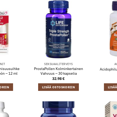
NIT
SEKSUAALITERVEYS
A
nisuusuihke
ProstaPollen Kolminkertainen
Acidophilu
öön – 12 ml
Vahvuus – 30 kapselia
32.98
€
ORIIN
LISÄÄ OSTOSKORIIN
LISÄ