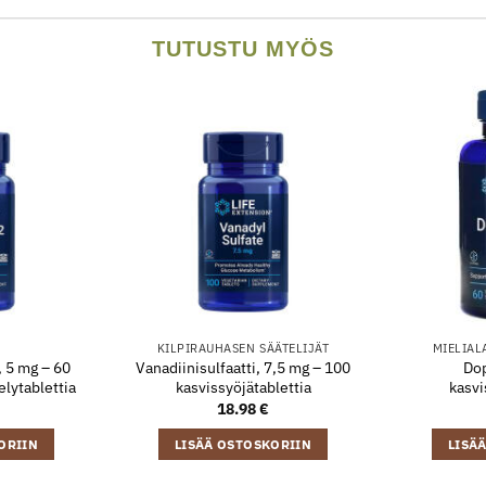
TUTUSTU MYÖS
KILPIRAUHASEN SÄÄTELIJÄT
MIELIAL
, 5 mg – 60
Vanadiinisulfaatti, 7,5 mg – 100
Dop
elytablettia
kasvissyöjätablettia
kasvi
18.98
€
ORIIN
LISÄÄ OSTOSKORIIN
LISÄ