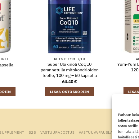
IINIT
KOENTSYYMI Q10
A
Super Ubikinoli CoQ10
Yum-Yum Do
apselia
parannetulla mitokondrioiden
120 
tuelle, 100 mg – 60 kapselia
64.40
€
ORIIN
LISÄÄ OSTOSKORIIN
LISÄ
Parhaan koke
tallentaakse
antaa meille 
tunnuksia tä
 SUPPLEMENT
B2B
VASTUURAJOITUS
VASTUUVAPAUSLAUSEKE
EVÄ
haitallisesti