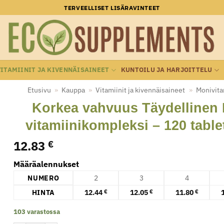
TERVEELLISET LISÄRAVINTEET
VITAMIINIT JA KIVENNÄISAINEET
KUNTOILU JA HARJOITTELU
Etusivu
»
Kauppa
»
Vitamiinit ja kivennäisaineet
»
Monivita
Korkea vahvuus Täydellinen 
vitamiinikompleksi – 120 table
12.83
€
Määräalennukset
NUMERO
2
3
4
HINTA
12.44
12.05
11.80
€
€
€
103 varastossa