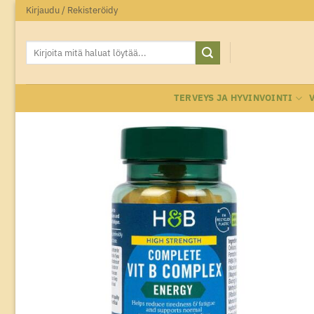
Skip
Kirjaudu / Rekisteröidy
to
content
Etsi:
TERVEYS JA HYVINVOINTI