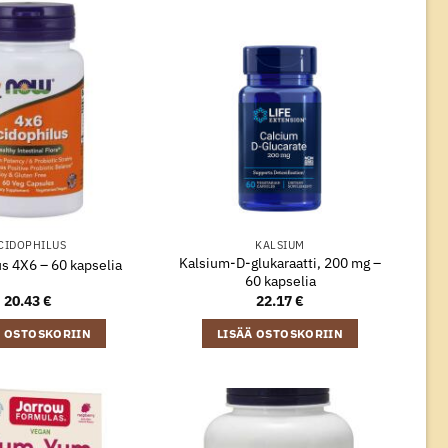
CIDOPHILUS
KALSIUM
Kalsium-D-glukaraatti, 200 mg –
s 4X6 – 60 kapselia
60 kapselia
20.43
€
22.17
€
Ä OSTOSKORIIN
LISÄÄ OSTOSKORIIN