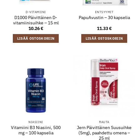
D-VITAMIINI
ENTSYYMIT
D1000 Päivittäinen D-
PapuAvustin – 30 kapselia
vitamiinisuihke – 15 ml
10.26
€
11.33
€
LISÄÄ OSTOSKORIIN
LISÄÄ OSTOSKORIIN
NIASIINI
RAUTA
Vitamiini B3 Niasiini, 500
Jern Päivittäinen Suusuihke
mg – 100 kapselia
(5mg), paahdettu omena –
25 ml