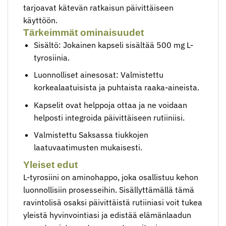
tarjoavat kätevän ratkaisun päivittäiseen
käyttöön.
Tärkeimmät ominaisuudet
Sisältö: Jokainen kapseli sisältää 500 mg L-
tyrosiinia.
Luonnolliset ainesosat: Valmistettu
korkealaatuisista ja puhtaista raaka-aineista.
Kapselit ovat helppoja ottaa ja ne voidaan
helposti integroida päivittäiseen rutiiniisi.
Valmistettu Saksassa tiukkojen
laatuvaatimusten mukaisesti.
Yleiset edut
L-tyrosiini on aminohappo, joka osallistuu kehon
luonnollisiin prosesseihin. Sisällyttämällä tämä
ravintolisä osaksi päivittäistä rutiiniasi voit tukea
yleistä hyvinvointiasi ja edistää elämänlaadun