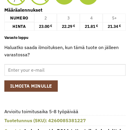
Määräalennukset
NUMERO
2
3
4
5+
HINTA
23.00
22.29
21.81
21.34
€
€
€
€
Varasto loppu
Haluatko saada ilmoituksen, kun tämä tuote on jälleen
varastossa?
ILMOITA MINULLE
Arvioitu toimitusaika 5-8 työpäivää
Tuotetunnus (SKU):
4260085381227