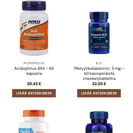
ACIDOPHILUS
B12
Acidophilus 4X6 – 60
Metyylikobalamiini, 5 mg –
kapselia
60 kasviperäistä
imeskelytablettia
20.43
€
32.03
€
LISÄÄ OSTOSKORIIN
LISÄÄ OSTOSKORIIN