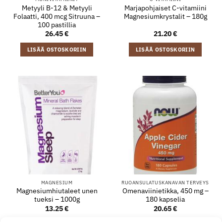
Metyyli B-12 & Metyyli
Marjapohjaiset C-vitamiini
Folaatti, 400 mcg Sitruuna –
Magnesiumkrystalit – 180g
100 pastillia
26.45
€
21.20
€
LISÄÄ OSTOSKORIIN
LISÄÄ OSTOSKORIIN
MAGNESIUM
RUOANSULATUSKANAVAN TERVEYS
Magnesiumhiutaleet unen
Omenaviinietikka, 450 mg –
tueksi – 1000g
180 kapselia
13.25
€
20.65
€