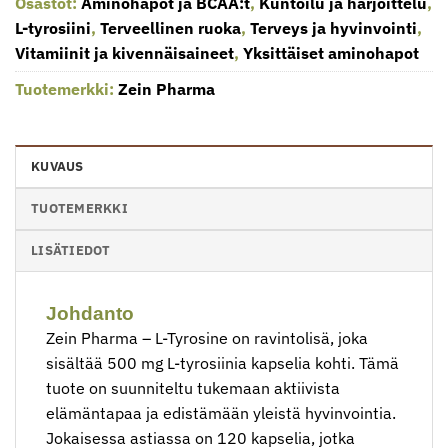
Osastot:
Aminohapot ja BCAA:t
,
Kuntoilu ja harjoittelu
,
L-tyrosiini
,
Terveellinen ruoka
,
Terveys ja hyvinvointi
,
Vitamiinit ja kivennäisaineet
,
Yksittäiset aminohapot
Tuotemerkki:
Zein Pharma
KUVAUS
TUOTEMERKKI
LISÄTIEDOT
Johdanto
Zein Pharma – L-Tyrosine on ravintolisä, joka
sisältää 500 mg L-tyrosiinia kapselia kohti. Tämä
tuote on suunniteltu tukemaan aktiivista
elämäntapaa ja edistämään yleistä hyvinvointia.
Jokaisessa astiassa on 120 kapselia, jotka