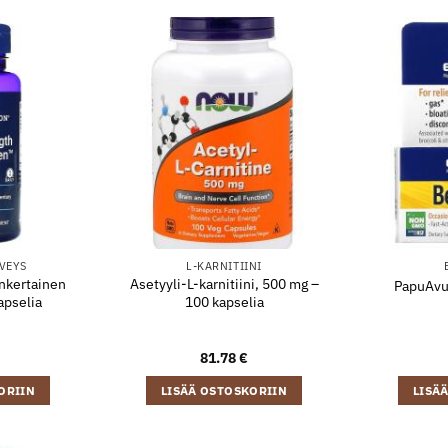
VEYS
L-KARNITIINI
nkertainen
Asetyyli-L-karnitiini, 500 mg –
PapuAvus
apselia
100 kapselia
81.78
€
ORIIN
LISÄÄ OSTOSKORIIN
LISÄ