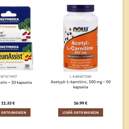
ENTSYYMIT
L-KARNITIINI
Asetyyli-L-karnitiini, 500 mg – 50
tin – 30 kapselia
kapselia
11.33
€
16.99
€
Ä OSTOSKORIIN
LISÄÄ OSTOSKORIIN