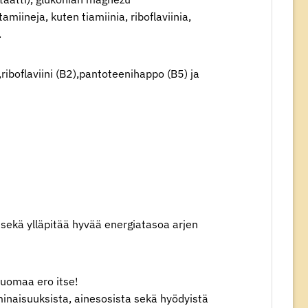
iineja, kuten tiamiinia, riboflaviinia,
.
boflaviini (B2),pantoteenihappo (B5) ja
sekä ylläpitää hyvää energiatasoa arjen
huomaa ero itse!
inaisuuksista, ainesosista sekä hyödyistä