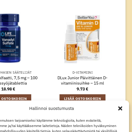
UHASEN SÄÄTELIJÄT
D-VITAMIINI
lfaatti, 7,5 mg – 100
DLux Junior Päivittäinen D-
ssyöjätablettia
vitamiinisuihke – 15 ml
18.98
€
9.73
€
Ä OSTOSKORIIN
LISÄÄ OSTOSKORIIN
Hallinnoi suostumusta
muksen tarjoamiseksi käytämme teknologioita, kuten evästeitä,
Visa
MasterCard
Klarna
Apple
Google
mme ja/tai käyttääksemme laitetietoja. Näiden tekniikoiden hyväksyminen
Pay
Pay
mahdollisuuden käsitellä tietoja, kuten selauskäyttäytymistä tai yksilöllisiä