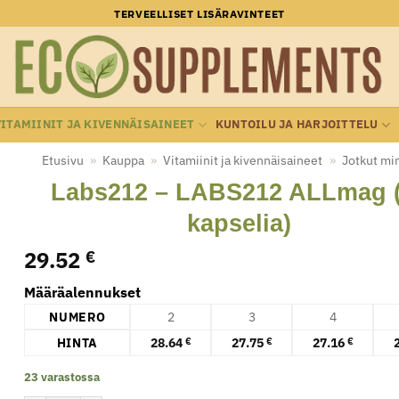
TERVEELLISET LISÄRAVINTEET
VITAMIINIT JA KIVENNÄISAINEET
KUNTOILU JA HARJOITTELU
Etusivu
»
Kauppa
»
Vitamiinit ja kivennäisaineet
»
Jotkut min
Labs212 – LABS212 ALLmag 
kapselia)
29.52
€
Määräalennukset
NUMERO
2
3
4
HINTA
28.64
27.75
27.16
€
€
€
23 varastossa