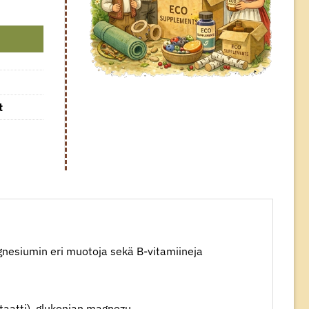
t
gnesiumin eri muotoja sekä B-vitamiineja
atti), glukonian magnezu