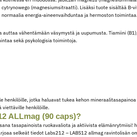
rynowego (magnesiumsitraatti). Lisäksi tuote sisältää B-vitam
ät normaalia energia-aineenvaihduntaa ja hermoston toimintaa
a auttaa vähentämään väsymystä ja uupumusta. Tiamiini (B1),ri
intaa sekä psykologisia toimintoja.
henkilöille, jotka haluavat tukea kehon mineraalitasapainoa 
viettäville henkilöille.
212 ALLmag (90 caps)?
na tasapainoista ruokavaliota ja aktiivista elämänrytmiisi! 
rjoaa selkeät tiedot Labs212 – LABS12 allmag ravintolisän om