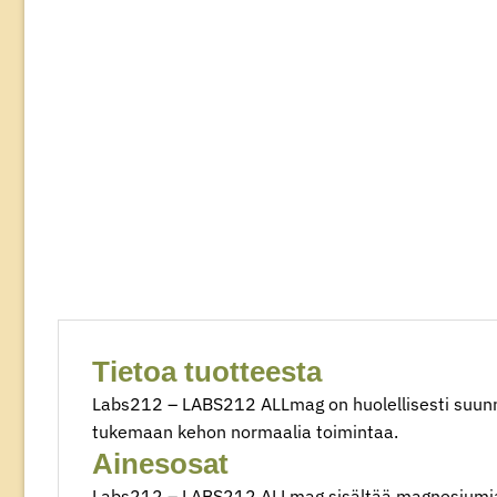
Tietoa tuotteesta
Labs212 – LABS212 ALLmag on huolellisesti suunni
tukemaan kehon normaalia toimintaa.
Ainesosat
Labs212 – LABS212 ALLmag sisältää magnesiumia