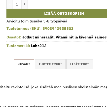
Labs212 - LABS212 ALLmag (90 kapselia) määrä
LISÄÄ OSTOSKORIIN
Arvioitu toimitusaika 5-8 työpäivää
Tuotetunnus (SKU):
5903943955503
Osastot:
Jotkut mineraalit
,
Vitamiinit ja kivennäisainee
Tuotemerkki:
Labs212
KUVAUS
TUOTEMERKKI
LISÄTIEDOT
teltu ravintolisä, joka sisältää monipuolisen yhdistelmän ma
 kolmessa eri muodossa: jabłczan magnezu (magnesiummalata