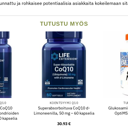
unnattu ja rohkaisee potentiaalisia asiakkaita kokeilemaan si
TUTUSTU MYÖS
 Q10
KOENTSYYMI Q10
TU
i CoQ10
Superabsorboituva CoQ10 d-
Glukosamii
ondrioiden
Limoneenilla, 50 mg – 60 kapselia
OptiMS
0 kapselia
30.93
€