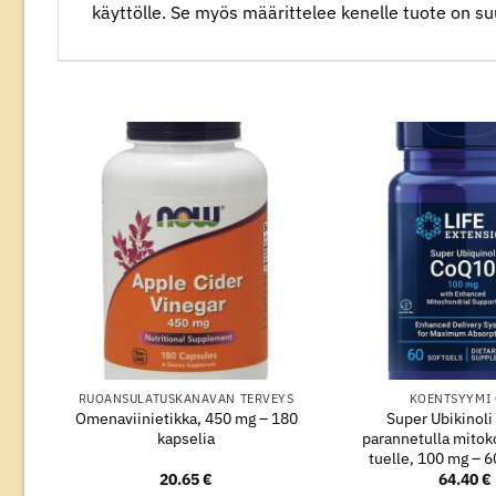
käyttölle. Se myös määrittelee kenelle tuote on su
RUOANSULATUSKANAVAN TERVEYS
KOENTSYYMI
Omenaviinietikka, 450 mg – 180
Super Ubikinol
kapselia
parannetulla mitok
tuelle, 100 mg – 6
20.65
€
64.40
€