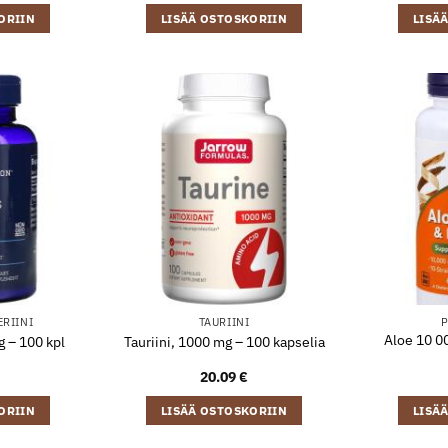
ORIIN
LISÄÄ OSTOSKORIIN
LISÄ
ERIINI
TAURIINI
P
Aloe 10 00
g – 100 kpl
Tauriini, 1000 mg – 100 kapselia
20.09
€
ORIIN
LISÄÄ OSTOSKORIIN
LISÄ