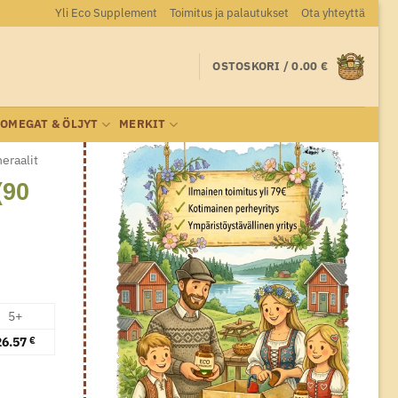
Yli Eco Supplement
Toimitus ja palautukset
Ota yhteyttä
OSTOSKORI /
0.00
€
OMEGAT & ÖLJYT
MERKIT
eraalit
(90
5+
26.57
€