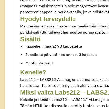
(magnesiumglukonaatti) ja sole magnezowe kwasu cyt
pantoteenihappoa ja pyridoksaalia, jotka edistäv
Hyödyt terveydelle
Magnesium edistää lihasten normaalia toimintaa j
pyridoksali (B6) tukevat hermoston normaalia toim
Sisältö
Kapselien määrä: 90 kappaletta
Suositeltu päivittäinen annos: 3 kapselia
Muoto: Kapselit
Kenelle?
Labs212 – LABS212 ALLmag on suunnattu aikuisille 
haasteissa. Tuote sopii erityisesti aktiivista elämää 
Miksi valita Labs212 – LABS
Kokeile jo tänään Labs212 – LABS212 ALLmagia osa
Tämän HTML-koodin avulla esitetty tuotekuvaus ta