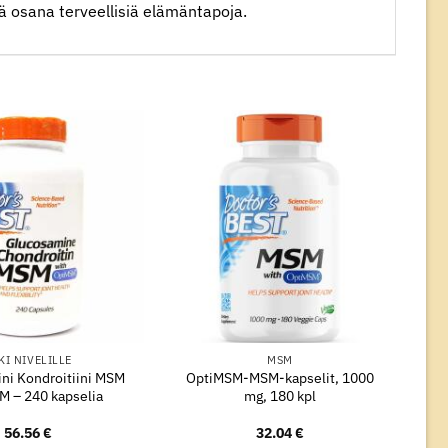
tä osana terveellisiä elämäntapoja.
KI NIVELILLE
MSM
ni Kondroitiini MSM
OptiMSM-MSM-kapselit, 1000
M – 240 kapselia
mg, 180 kpl
56.56
€
32.04
€