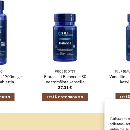
PO
PROBIOOTIT
KILPIRA
o, 1700mcg –
Florassist Balance – 30
Vanadiinisu
ablettia
nestemäistä kapselia
kasvi
37.31
€
ORIIN
LISÄÄ OSTOSKORIIN
LISÄ
Parhaan koke
tallentaakse
antaa meille 