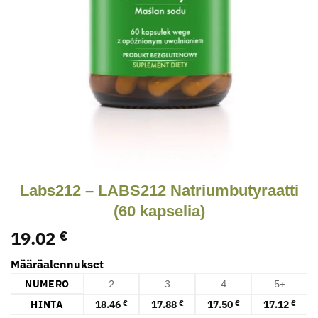
Labs212 – LABS212 Natriumbutyraatti
(60 kapselia)
19.02
€
Määräalennukset
NUMERO
2
3
4
5+
HINTA
18.46
17.88
17.50
17.12
€
€
€
€