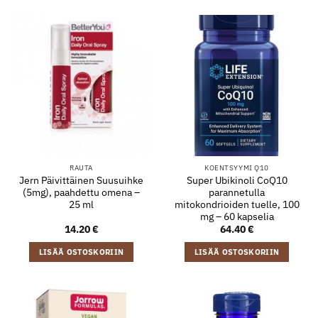
RAUTA
KOENTSYYMI Q10
Jern Päivittäinen Suusuihke
Super Ubikinoli CoQ10
(5mg), paahdettu omena –
parannetulla
25 ml
mitokondrioiden tuelle, 100
mg – 60 kapselia
14.20
€
64.40
€
LISÄÄ OSTOSKORIIN
LISÄÄ OSTOSKORIIN