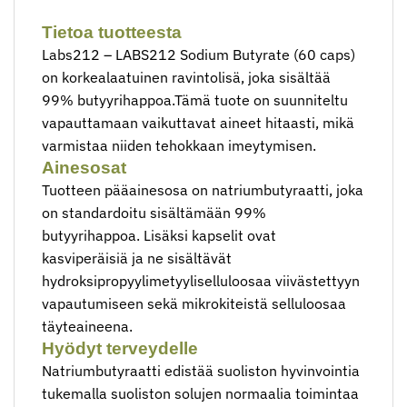
Tietoa tuotteesta
Labs212 – LABS212 Sodium Butyrate (60 caps)
on korkealaatuinen ravintolisä, joka sisältää
99% butyyrihappoa.Tämä tuote on suunniteltu
vapauttamaan vaikuttavat aineet hitaasti, mikä
varmistaa niiden tehokkaan imeytymisen.
Ainesosat
Tuotteen pääainesosa on natriumbutyraatti, joka
on standardoitu sisältämään 99%
butyyrihappoa. Lisäksi kapselit ovat
kasviperäisiä ja ne sisältävät
hydroksipropyylimetyyliselluloosaa viivästettyyn
vapautumiseen sekä mikrokiteistä selluloosaa
täyteaineena.
Hyödyt terveydelle
Natriumbutyraatti edistää suoliston hyvinvointia
tukemalla suoliston solujen normaalia toimintaa