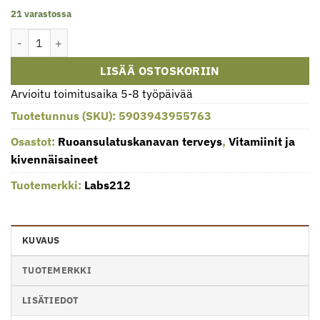
21 varastossa
Labs212 - LABS212 Natriumbutyraatti (60 kapselia) määrä
LISÄÄ OSTOSKORIIN
Arvioitu toimitusaika 5-8 työpäivää
Tuotetunnus (SKU):
5903943955763
Osastot:
Ruoansulatuskanavan terveys
,
Vitamiinit ja
kivennäisaineet
Tuotemerkki:
Labs212
KUVAUS
TUOTEMERKKI
LISÄTIEDOT