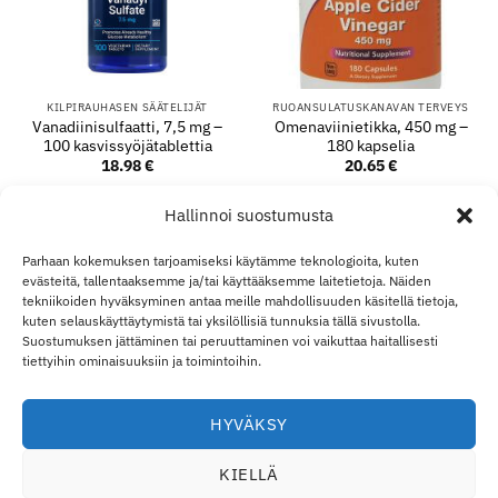
KILPIRAUHASEN SÄÄTELIJÄT
RUOANSULATUSKANAVAN TERVEYS
Vanadiinisulfaatti, 7,5 mg –
Omenaviinietikka, 450 mg –
100 kasvissyöjätablettia
180 kapselia
18.98
€
20.65
€
LISÄÄ OSTOSKORIIN
LISÄÄ OSTOSKORIIN
Hallinnoi suostumusta
Parhaan kokemuksen tarjoamiseksi käytämme teknologioita, kuten
evästeitä, tallentaaksemme ja/tai käyttääksemme laitetietoja. Näiden
Visa
MasterCard
Klarna
Apple
Goo
tekniikoiden hyväksyminen antaa meille mahdollisuuden käsitellä tietoja,
Pay
Pay
kuten selauskäyttäytymistä tai yksilöllisiä tunnuksia tällä sivustolla.
Suostumuksen jättäminen tai peruuttaminen voi vaikuttaa haitallisesti
TOIMITUS JA PALAUTUKSET
OTA YHTEYTTÄ
TILINI
YLI ECO SUPPLEMENT
B2B
VASTUURAJOITUS
tiettyihin ominaisuuksiin ja toimintoihin.
VASTUUVAPAUSLAUSEKE
EVÄSTEKÄYTÄNTÖ
TIETOSUOJALAUSUNTO
Eco Supplements EOOD
HYVÄKSY
Antim I Street, No. 14, fl. 2, law office, 1303 Sofia, Bulgaria
Rekisterinumero (EIK/UIC/TIN/Y-tunnus): 207958071 · ALV-
KIELLÄ