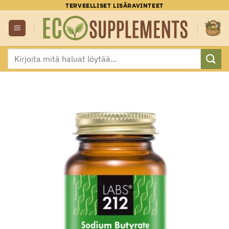
Skip
TERVEELLISET LISÄRAVINTEET
to
content
Etsi: