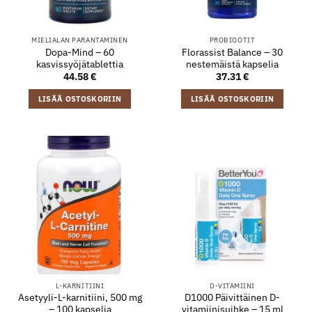
MIELIALAN PARANTAMINEN
PROBIOOTIT
Dopa-Mind – 60
Florassist Balance – 30
kasvissyöjätablettia
nestemäistä kapselia
44.58
€
37.31
€
LISÄÄ OSTOSKORIIN
LISÄÄ OSTOSKORIIN
L-KARNITIINI
D-VITAMIINI
Asetyyli-L-karnitiini, 500 mg
D1000 Päivittäinen D-
– 100 kapselia
vitamiinisuihke – 15 ml