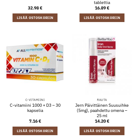
tablettia
32.98
€
16.89
€
LISÄÄ OSTOSKORIIN
LISÄÄ OSTOSKORIIN
C-VITAMIINI
RAUTA
C-vitamiini 1000 + D3 – 30
Jern Päivittäinen Suusuihke
kapselia
(5mg), paahdettu omena –
25 ml
7.16
€
14.20
€
LISÄÄ OSTOSKORIIN
LISÄÄ OSTOSKORIIN