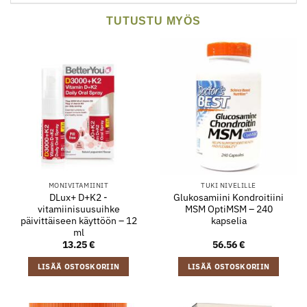
TUTUSTU MYÖS
MONIVITAMIINIT
TUKI NIVELILLE
DLux+ D+K2 -
Glukosamiini Kondroitiini
vitamiinisuusuihke
MSM OptiMSM – 240
päivittäiseen käyttöön – 12
kapselia
ml
13.25
€
56.56
€
LISÄÄ OSTOSKORIIN
LISÄÄ OSTOSKORIIN