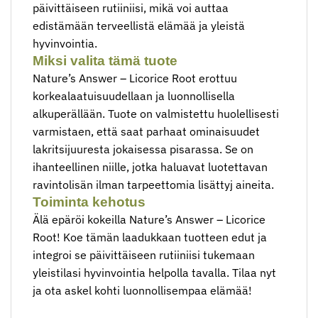
päivittäiseen rutiiniisi, mikä voi auttaa
edistämään terveellistä elämää ja yleistä
hyvinvointia.
Miksi valita tämä tuote
Nature’s Answer – Licorice Root erottuu
korkealaatuisuudellaan ja luonnollisella
alkuperällään. Tuote on valmistettu huolellisesti
varmistaen, että saat parhaat ominaisuudet
lakritsijuuresta jokaisessa pisarassa. Se on
ihanteellinen niille, jotka haluavat luotettavan
ravintolisän ilman tarpeettomia lisättyj aineita.
Toiminta kehotus
Älä epäröi kokeilla Nature’s Answer – Licorice
Root! Koe tämän laadukkaan tuotteen edut ja
integroi se päivittäiseen rutiiniisi tukemaan
yleistilasi hyvinvointia helpolla tavalla. Tilaa nyt
ja ota askel kohti luonnollisempaa elämää!