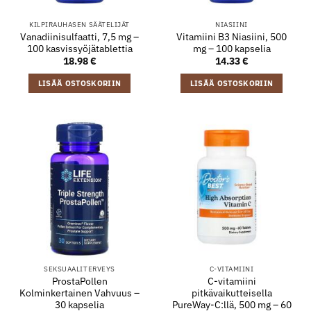
KILPIRAUHASEN SÄÄTELIJÄT
NIASIINI
Vanadiinisulfaatti, 7,5 mg –
Vitamiini B3 Niasiini, 500
100 kasvissyöjätablettia
mg – 100 kapselia
18.98
€
14.33
€
LISÄÄ OSTOSKORIIN
LISÄÄ OSTOSKORIIN
SEKSUAALITERVEYS
C-VITAMIINI
ProstaPollen
C-vitamiini
Kolminkertainen Vahvuus –
pitkävaikutteisella
30 kapselia
PureWay-C:llä, 500 mg – 60