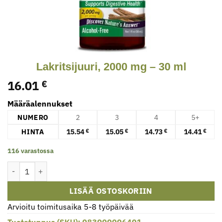
Lakritsijuuri, 2000 mg – 30 ml
16.01
€
Määräalennukset
NUMERO
2
3
4
5+
HINTA
15.54
15.05
14.73
14.41
€
€
€
€
116 varastossa
Lakritsijuuri, 2000 mg - 30 ml määrä
LISÄÄ OSTOSKORIIN
Arvioitu toimitusaika 5-8 työpäivää