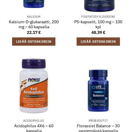
KALSIUM
FOSFATIDYYLISERIINI
Kalsium-D-glukaraatti, 200
PS-kapselit, 100 mg – 100
mg – 60 kapselia
kpl
22.17
€
48.39
€
LISÄÄ OSTOSKORIIN
LISÄÄ OSTOSKORIIN
ACIDOPHILUS
PROBIOOTIT
Acidophilus 4X6 – 60
Florassist Balance – 30
kapselia
nestemäistä kapselia