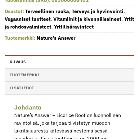
Tuotetunnus (SKU):
083000006401
Osastot:
Terveellinen ruoka
,
Terveys ja hyvinvointi
,
Vegaaniset tuotteet
,
Vitamiinit ja kivennäisaineet
,
Yrtit
ja rohdosvalmisteet
,
Yrttilisäravinteet
Tuotemerkki:
Nature's Answer
KUVAUS
TUOTEMERKKI
LISÄTIEDOT
Johdanto
Nature’s Answer – Licorice Root on luonnollinen
ravintolisä, joka tarjoaa tiivistetyn muodon
lakritsijuuresta kätevässä nestemäisessä
muodossa. Tässä tuotteessa on 2000 mg