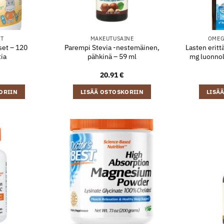
IT
MAKEUTUSAINE
OMEG
set – 120
Parempi Stevia -nestemäinen,
Lasten eritt
tia
pähkinä – 59 ml
mg luonnol
20.91
€
ORIIN
LISÄÄ OSTOSKORIIN
LISÄ