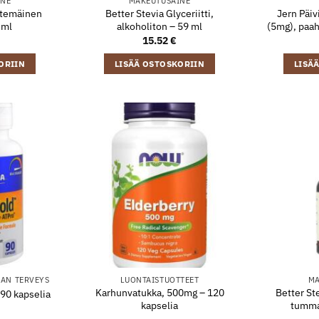
INE
MAKEUTUSAINE
stemäinen
Better Stevia Glyceriitti,
Jern Päiv
 ml
alkoholiton – 59 ml
(5mg), paa
15.52
€
ORIIN
LISÄÄ OSTOSKORIIN
LISÄ
AN TERVEYS
LUONTAISTUOTTEET
MA
Karhunvatukka, 500mg – 120
Better St
 90 kapselia
kapselia
tumma