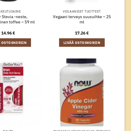
KEUTUSAINE
VEGAANISET TUOTTEET
 Stevia -neste,
Vegaani terveys suusuihke – 25
inen toffee – 59 ml
ml
14.96
€
17.26
€
Ä OSTOSKORIIN
LISÄÄ OSTOSKORIIN