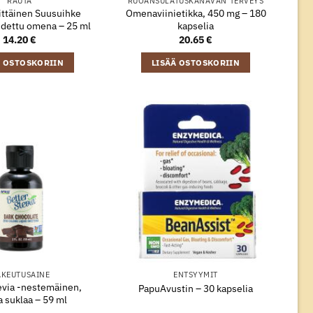
RAUTA
RUOANSULATUSKANAVAN TERVEYS
ittäinen Suusuihke
Omenaviinietikka, 450 mg – 180
hdettu omena – 25 ml
kapselia
14.20
€
20.65
€
Ä OSTOSKORIIN
LISÄÄ OSTOSKORIIN
KEUTUSAINE
ENTSYYMIT
evia -nestemäinen,
PapuAvustin – 30 kapselia
 suklaa – 59 ml