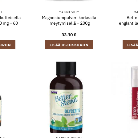
NI
MAGNESIUM
MA
kutteisella
Magnesiumpulveri korkealla
Better
0 mg – 60
imeytymisellä – 200g
englantila
33.10
€
ORIIN
LISÄÄ OSTOSKORIIN
LISÄ