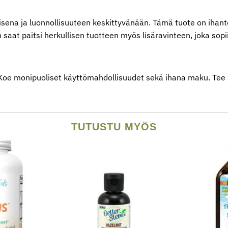
isena ja luonnollisuuteen keskittyvänään. Tämä tuote on ihantee
n saat paitsi herkullisen tuotteen myös lisäravinteen, joka so
! Koe monipuoliset käyttömahdollisuudet sekä ihana maku. Tee s
TUTUSTU MYÖS