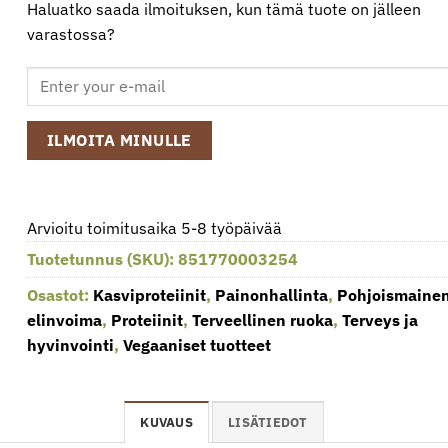
Haluatko saada ilmoituksen, kun tämä tuote on jälleen
varastossa?
ILMOITA MINULLE
Arvioitu toimitusaika 5-8 työpäivää
Tuotetunnus (SKU):
851770003254
Osastot:
Kasviproteiinit
,
Painonhallinta
,
Pohjoismaine
elinvoima
,
Proteiinit
,
Terveellinen ruoka
,
Terveys ja
hyvinvointi
,
Vegaaniset tuotteet
KUVAUS
LISÄTIEDOT