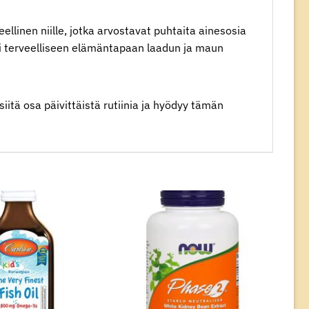
llinen niille, jotka arvostavat puhtaita ainesosia
pii terveelliseen elämäntapaan laadun ja maun
iitä osa päivittäistä rutiinia ja hyödyy tämän