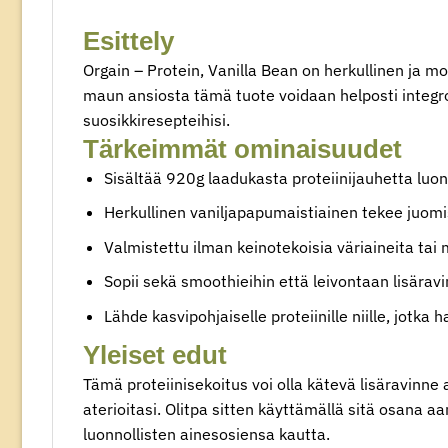
Esittely
Orgain – Protein, Vanilla Bean on herkullinen ja m
maun ansiosta tämä tuote voidaan helposti integroi
suosikkiresepteihisi.
Tärkeimmät ominaisuudet
Sisältää 920g laadukasta proteiinijauhetta luonn
Herkullinen vaniljapapumaistiainen tekee juomis
Valmistettu ilman keinotekoisia väriaineita tai
Sopii sekä smoothieihin että leivontaan lisäravi
Lähde kasvipohjaiselle proteiinille niille, jotka
Yleiset edut
Tämä proteiinisekoitus voi olla kätevä lisäravinne 
aterioitasi. Olitpa sitten käyttämällä sitä osana aa
luonnollisten ainesosiensa kautta.