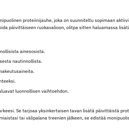
onipuolinen proteiinijauhe, joka on suunniteltu sopimaan aktii
da päivittäiseen ruokavalioon, olitpa sitten haluamassa lisätä
ollisista ainesosista.
esta nautinnollista.
 makeutusaineita.
nteeksi.
 haluavat luonnollisen vaihtoehdon.
arkeesi. Se tarjoaa yksinkertaisen tavan lisätä päivittäistä pro
miaistasi tai välipalana treenien jälkeen, se edistää monipuoli