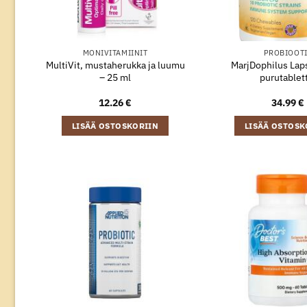
MONIVITAMIINIT
PROBIOOT
MultiVit, mustaherukka ja luumu
MarjDophilus Lap
– 25 ml
purutablet
12.26
€
34.99
€
LISÄÄ OSTOSKORIIN
LISÄÄ OSTOSK