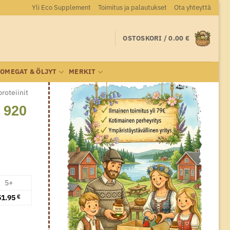
Yli Eco Supplement
Toimitus ja palautukset
Ota yhteyttä
OSTOSKORI /
0.00
€
OMEGAT & ÖLJYT
MERKIT
roteiinit
 920
5+
51.95
€