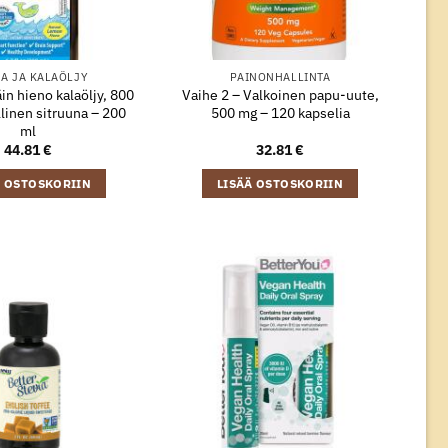
A JA KALAÖLJY
PAINONHALLINTA
äin hieno kalaöljy, 800
Vaihe 2 – Valkoinen papu-uute,
linen sitruuna – 200
500 mg – 120 kapselia
ml
44.81
€
32.81
€
Ä OSTOSKORIIN
LISÄÄ OSTOSKORIIN