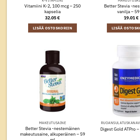
K-VITAMIINI
MAKEUTUSA
Vitamiini K-2, 100 mcg – 250
Better Stevia -ne
kapselia
vanilja – 59
32.05
€
19.01
€
LISÄÄ OSTOSKORIIN
LISÄÄ OSTOSK
MAKEUTUSAINE
RUOANSULATUSKANAV
Better Stevia -nestemäinen
Digest Gold ATPro –
makeutusaine, alkuperäinen – 59
ml