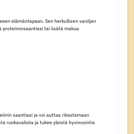
viseen elämäntapaan. Sen herkullisen vaniljan
 proteiininsaantiasi tai lisätä makua
teiinin saantiasi ja voi auttaa rikastamaan
sta ruokavaliota ja tukee yleistä hyvinvointia