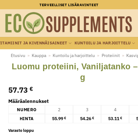
TERVEELLISET LISÄRAVINTEET
VITAMIINIT JA KIVENNÄISAINEET
KUNTOILU JA HARJOITTELU
Etusivu
»
Kauppa
»
Kuntoilu ja harjoittelu
»
Proteiinit
»
Kasvip
Luomu proteiini, Vaniljatanko –
g
57.73
€
Määräalennukset
NUMERO
2
3
4
HINTA
55.99
54.26
53.11
€
€
€
Varasto loppu