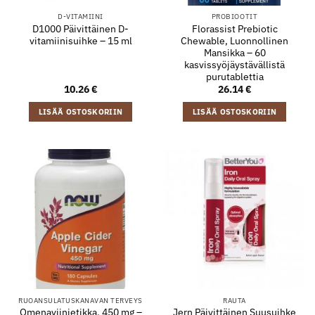
D-VITAMIINI
PROBIOOTIT
D1000 Päivittäinen D-
Florassist Prebiotic
vitamiinisuihke – 15 ml
Chewable, Luonnollinen
Mansikka – 60
kasvissyöjäystävällistä
purutablettia
10.26
€
26.14
€
LISÄÄ OSTOSKORIIN
LISÄÄ OSTOSKORIIN
RUOANSULATUSKANAVAN TERVEYS
RAUTA
Omenaviinietikka, 450 mg –
Jern Päivittäinen Suusuihke