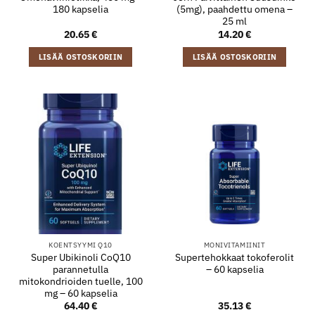
180 kapselia
(5mg), paahdettu omena –
25 ml
20.65
€
14.20
€
LISÄÄ OSTOSKORIIN
LISÄÄ OSTOSKORIIN
KOENTSYYMI Q10
MONIVITAMIINIT
Super Ubikinoli CoQ10
Supertehokkaat tokoferolit
parannetulla
– 60 kapselia
mitokondrioiden tuelle, 100
mg – 60 kapselia
64.40
€
35.13
€