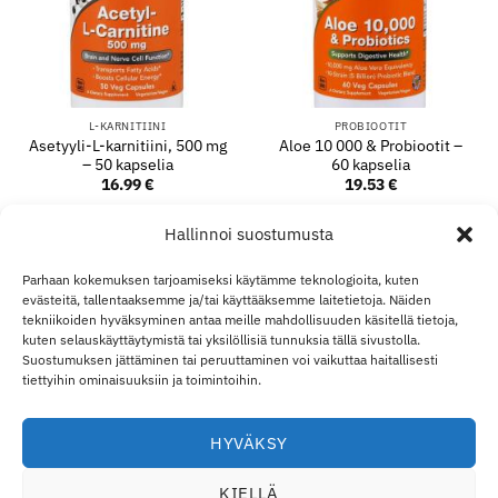
L-KARNITIINI
PROBIOOTIT
Asetyyli-L-karnitiini, 500 mg
Aloe 10 000 & Probiootit –
– 50 kapselia
60 kapselia
16.99
€
19.53
€
LISÄÄ OSTOSKORIIN
LISÄÄ OSTOSKORIIN
Hallinnoi suostumusta
Parhaan kokemuksen tarjoamiseksi käytämme teknologioita, kuten
evästeitä, tallentaaksemme ja/tai käyttääksemme laitetietoja. Näiden
Visa
MasterCard
Klarna
Apple
Goo
tekniikoiden hyväksyminen antaa meille mahdollisuuden käsitellä tietoja,
Pay
Pay
kuten selauskäyttäytymistä tai yksilöllisiä tunnuksia tällä sivustolla.
Suostumuksen jättäminen tai peruuttaminen voi vaikuttaa haitallisesti
TOIMITUS JA PALAUTUKSET
OTA YHTEYTTÄ
TILINI
YLI ECO SUPPLEMENT
B2B
VASTUURAJOITUS
tiettyihin ominaisuuksiin ja toimintoihin.
VASTUUVAPAUSLAUSEKE
EVÄSTEKÄYTÄNTÖ
TIETOSUOJALAUSUNTO
Eco Supplements EOOD
HYVÄKSY
Antim I Street, No. 14, fl. 2, law office, 1303 Sofia, Bulgaria
Rekisterinumero (EIK/UIC/TIN/Y-tunnus): 207958071 · ALV-
KIELLÄ