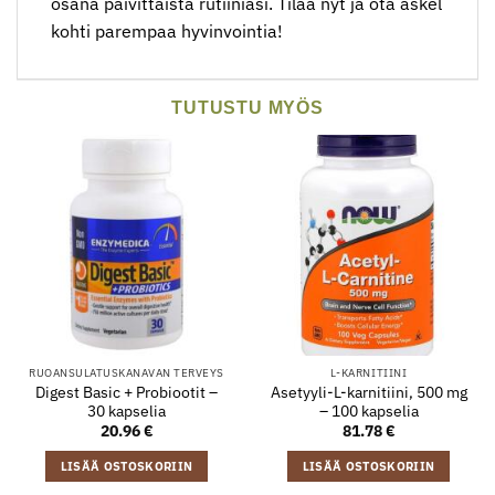
osana päivittäistä rutiiniasi. Tilaa nyt ja ota askel
kohti parempaa hyvinvointia!
TUTUSTU MYÖS
RUOANSULATUSKANAVAN TERVEYS
L-KARNITIINI
Digest Basic + Probiootit –
Asetyyli-L-karnitiini, 500 mg
30 kapselia
– 100 kapselia
20.96
€
81.78
€
LISÄÄ OSTOSKORIIN
LISÄÄ OSTOSKORIIN