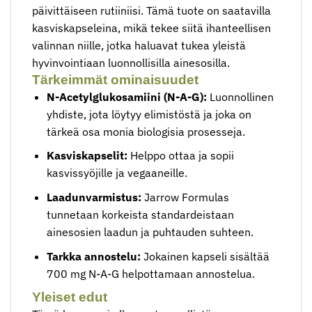
päivittäiseen rutiiniisi. Tämä tuote on saatavilla
kasviskapseleina, mikä tekee siitä ihanteellisen
valinnan niille, jotka haluavat tukea yleistä
hyvinvointiaan luonnollisilla ainesosilla.
Tärkeimmät ominaisuudet
N-Acetylglukosamiini (N-A-G):
Luonnollinen
yhdiste, jota löytyy elimistöstä ja joka on
tärkeä osa monia biologisia prosesseja.
Kasviskapselit:
Helppo ottaa ja sopii
kasvissyöjille ja vegaaneille.
Laadunvarmistus:
Jarrow Formulas
tunnetaan korkeista standardeistaan
ainesosien laadun ja puhtauden suhteen.
Tarkka annostelu:
Jokainen kapseli sisältää
700 mg N-A-G helpottamaan annostelua.
Yleiset edut