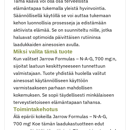
Tämä kaava voi olla osa terveellistä
elämäntapaa tukemalla yleistä hyvinvointia.
Säännöllisellä käytöllä se voi auttaa tukemaan
kehon luonnollisia prosesseja ja edistämään
aktiivista elämää. Se on suunniteltu niille, jotka
haluavat optimoida päivittäisen rutiininsa
laadukkaiden ainesosien avulla.
Miksi valita tämä tuote
Kun valitset Jarrow Formulas – N-A-G, 700 mg:n,
sijoitat laatuun keskittyneeseen tunnettuun
valmistajaan. Tuote yhdistää huolella valitut
ainesosat käytännölliseen käyttöön
varmistaakseen parhaan mahdollisen
kokemuksen. Se sopii täydellisesti minkälaiseen
terveystietoiseen elämäntapaan tahansa.
Toimintakehotus
Älä epäröi kokeilla Jarrow Formulas – N-A-G,
700 mg! Koe tämän laadukastuotteen edut