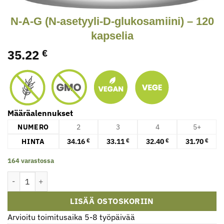
N-A-G (N-asetyyli-D-glukosamiini) – 120
kapselia
35.22
€
Määräalennukset
NUMERO
2
3
4
5+
HINTA
34.16
33.11
32.40
31.70
€
€
€
€
164 varastossa
N-A-G (N-asetyyli-D-glukosamiini) - 120 kapselia määrä
LISÄÄ OSTOSKORIIN
Arvioitu toimitusaika 5-8 työpäivää