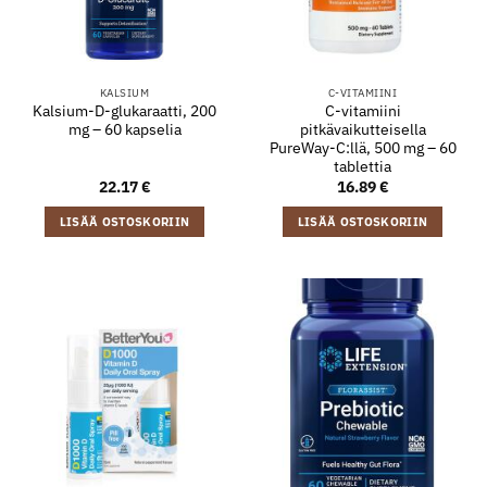
KALSIUM
C-VITAMIINI
Kalsium-D-glukaraatti, 200
C-vitamiini
mg – 60 kapselia
pitkävaikutteisella
PureWay-C:llä, 500 mg – 60
tablettia
22.17
€
16.89
€
LISÄÄ OSTOSKORIIN
LISÄÄ OSTOSKORIIN