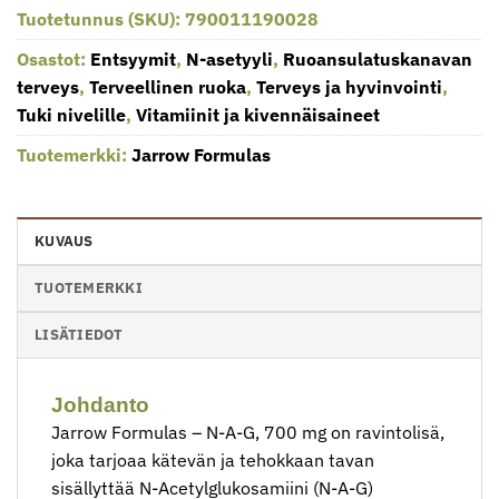
Tuotetunnus (SKU):
790011190028
Osastot:
Entsyymit
,
N-asetyyli
,
Ruoansulatuskanavan
terveys
,
Terveellinen ruoka
,
Terveys ja hyvinvointi
,
Tuki nivelille
,
Vitamiinit ja kivennäisaineet
Tuotemerkki:
Jarrow Formulas
KUVAUS
TUOTEMERKKI
LISÄTIEDOT
Johdanto
Jarrow Formulas – N-A-G, 700 mg on ravintolisä,
joka tarjoaa kätevän ja tehokkaan tavan
sisällyttää N-Acetylglukosamiini (N-A-G)