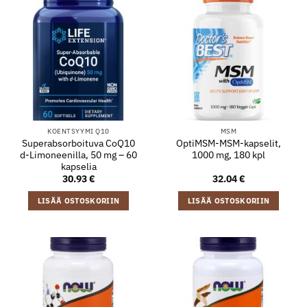
KOENTSYYMI Q10
MSM
Superabsorboituva CoQ10
OptiMSM-MSM-kapselit,
d-Limoneenilla, 50 mg – 60
1000 mg, 180 kpl
kapselia
30.93
€
32.04
€
LISÄÄ OSTOSKORIIN
LISÄÄ OSTOSKORIIN