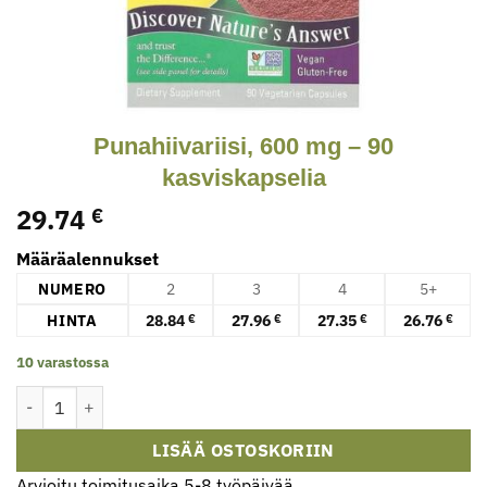
Punahiivariisi, 600 mg – 90
kasviskapselia
29.74
€
Määräalennukset
NUMERO
2
3
4
5+
HINTA
28.84
27.96
27.35
26.76
€
€
€
€
10 varastossa
Punahiivariisi, 600 mg - 90 kasviskapselia määrä
LISÄÄ OSTOSKORIIN
Arvioitu toimitusaika 5-8 työpäivää