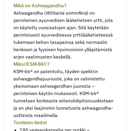
Mikä on Ashwagandha?
Ashwagandha (
Withania somnifera
) on
perinteinen ayurvedisen lääketieteen yrtti, jota
on käytetty vuosisatojen ajan. Sitä käytetään
perinteisesti ayurvedisessa yrttilääketieteessä
tukemaan kehon tasapainoa sekä normaalin
henkisen ja fyysisen hyvinvoinnin ylläpitämistä
arjen vaatimusten keskellä.
Miksi KSM-66®?
KSM-66® on patentoitu, täyden spektrin
ashwagandhajuuriuute, joka on valmistettu
yksinomaan ashwagandhan juuresta –
perinteisen käytön mukaisesti. KSM-66®
tunnetaan korkeasta witanolidipitoisuudestaan
ja on yksi laajimmin tunnetuista ashwagandha-
uutteista maailmalla.
Tuotteen tiedot
180 vegaanikapselia per purkki –