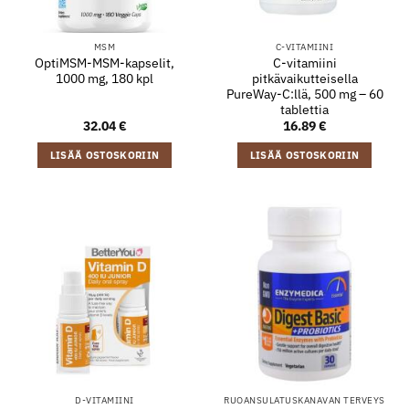
MSM
C-VITAMIINI
OptiMSM-MSM-kapselit,
C-vitamiini
1000 mg, 180 kpl
pitkävaikutteisella
PureWay-C:llä, 500 mg – 60
tablettia
32.04
€
16.89
€
LISÄÄ OSTOSKORIIN
LISÄÄ OSTOSKORIIN
D-VITAMIINI
RUOANSULATUSKANAVAN TERVEYS