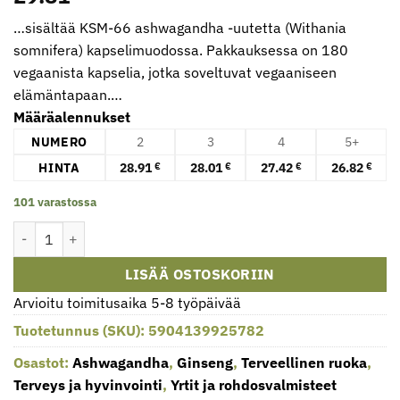
…sisältää KSM-66 ashwagandha -uutetta (Withania
somnifera) kapselimuodossa. Pakkauksessa on 180
vegaanista kapselia, jotka soveltuvat vegaaniseen
elämäntapaan.…
Määräalennukset
NUMERO
2
3
4
5+
HINTA
28.91
28.01
27.42
26.82
€
€
€
€
101 varastossa
Skill Nutrition – KSM-66 Ashwagandha – 180 vegaanista kapselia
LISÄÄ OSTOSKORIIN
Arvioitu toimitusaika 5-8 työpäivää
Tuotetunnus (SKU):
5904139925782
Osastot:
Ashwagandha
,
Ginseng
,
Terveellinen ruoka
,
Terveys ja hyvinvointi
,
Yrtit ja rohdosvalmisteet