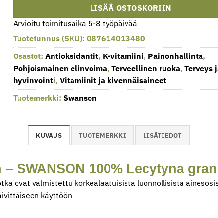
LISÄÄ OSTOSKORIIN
Arvioitu toimitusaika 5-8 työpäivää
Tuotetunnus (SKU):
087614013480
Osastot:
Antioksidantit
,
K-vitamiini
,
Painonhallinta
,
Pohjoismainen elinvoima
,
Terveellinen ruoka
,
Terveys j
hyvinvointi
,
Vitamiinit ja kivennäisaineet
Tuotemerkki:
Swanson
KUVAUS
TUOTEMERKKI
LISÄTIEDOT
 – SWANSON 100% Lecytyna granu
ka ovat valmistettu korkealaatuisista luonnollisista ainesos
ivittäiseen käyttöön.