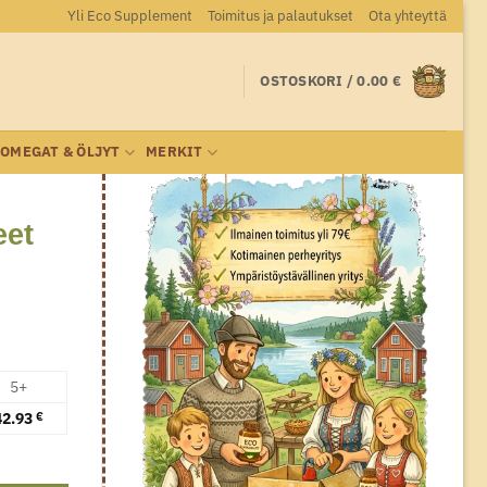
Yli Eco Supplement
Toimitus ja palautukset
Ota yhteyttä
OSTOSKORI /
0.00
€
OMEGAT & ÖLJYT
MERKIT
eet
5+
42.93
€