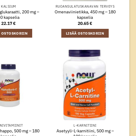
KALSIUM
RUOANSULATUSKANAVAN TERVEYS
lukaraatti, 200 mg –
Omenaviinietikka, 450 mg – 180
0 kapselia
kapselia
22.17
€
20.65
€
Ä OSTOSKORIIN
LISÄÄ OSTOSKORIIN
NIVITAMIINIT
L-KARNITIINI
ihappo, 500 mg – 180
Asetyyli-L-karnitiini, 500 mg –