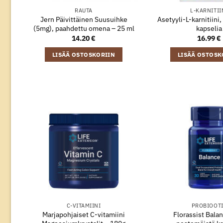
RAUTA
L-KARNITII
Jern Päivittäinen Suusuihke
Asetyyli-L-karnitiini
(5mg), paahdettu omena – 25 ml
kapselia
14.20
€
16.99
€
LISÄÄ OSTOSKORIIN
LISÄÄ OSTOSK
C-VITAMIINI
PROBIOOT
Marjapohjaiset C-vitamiini
Florassist Bala