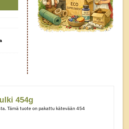
a
lki 454g
ista. Tämä tuote on pakattu kätevään 454