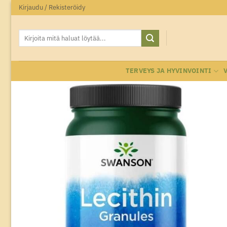
Skip
Kirjaudu / Rekisteröidy
to
content
Etsi:
TERVEYS JA HYVINVOINTI