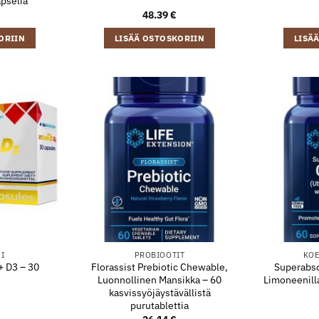
pselia
48.39
€
ORIIN
LISÄÄ OSTOSKORIIN
LISÄ
NI
PROBIOOTIT
KOE
+ D3 – 30
Florassist Prebiotic Chewable,
Superabso
Luonnollinen Mansikka – 60
Limoneenilla
kasvissyöjäystävällistä
purutablettia