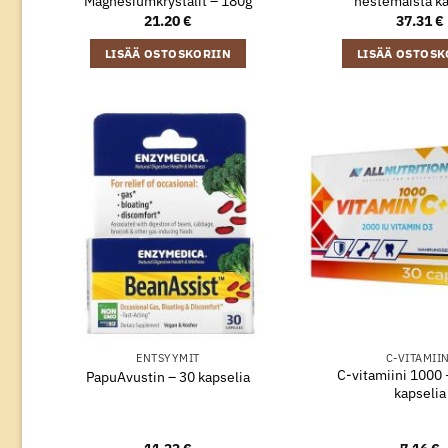
Magnesiumkrystalit – 180g
nestemäistä ka
21.20
€
37.31
€
LISÄÄ OSTOSKORIIN
LISÄÄ OSTOSK
ENTSYYMIT
C-VITAMII
C-vitamiini 1000 
PapuAvustin – 30 kapselia
kapselia