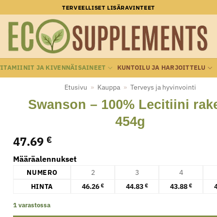
TERVEELLISET LISÄRAVINTEET
VITAMIINIT JA KIVENNÄISAINEET
KUNTOILU JA HARJOITTELU
Etusivu
»
Kauppa
»
Terveys ja hyvinvointi
Swanson – 100% Lecitiini rak
454g
47.69
€
Määräalennukset
NUMERO
2
3
4
HINTA
46.26
44.83
43.88
€
€
€
1 varastossa