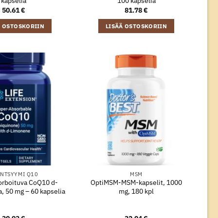
kapselia
100 kapselia
50.61
€
81.78
€
Ä OSTOSKORIIN
LISÄÄ OSTOSKORIIN
NTSYYMI Q10
MSM
rboituva CoQ10 d-
OptiMSM-MSM-kapselit, 1000
, 50 mg – 60 kapselia
mg, 180 kpl