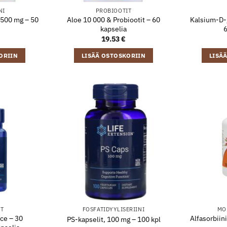
NI
PROBIOOTIT
, 500 mg – 50
Aloe 10 000 & Probiootit – 60
Kalsium-D-g
kapselia
6
19.53
€
ORIIN
LISÄÄ OSTOSKORIIN
LISÄ
IT
FOSFATIDYYLISERIINI
MO
nce – 30
Alfasorbiin
PS-kapselit, 100 mg – 100 kpl