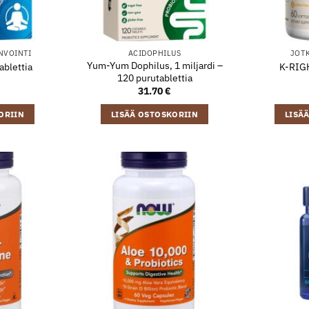
NVOINTI
ACIDOPHILUS
JOTK
Yum-Yum Dophilus, 1 miljardi –
ablettia
K-RIGH
120 purutablettia
31.70
€
ORIIN
LISÄÄ OSTOSKORIIN
LISÄ