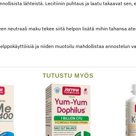
nnollisista lähteistä. Lecitiinin puhtaus ja laatu takaavat sen,
tteen neutraali maku tekee siitä helpon lisätä mihin tahansa a
lppokäyttöisiä ja niiden muotoilu mahdollistaa annostelun va
TUTUSTU MYÖS