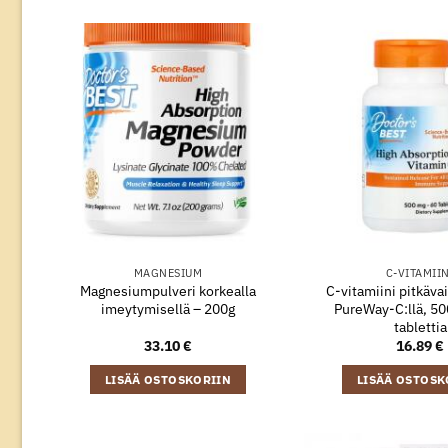
MAGNESIUM
C-VITAMII
Magnesiumpulveri korkealla
C-vitamiini pitkävai
imeytymisellä – 200g
PureWay-C:llä, 50
tablettia
33.10
€
16.89
€
LISÄÄ OSTOSKORIIN
LISÄÄ OSTOSK