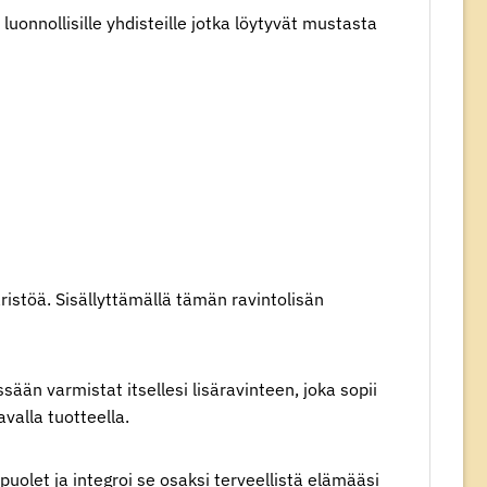
 luonnollisille yhdisteille jotka löytyvät mustasta
äristöä. Sisällyttämällä tämän ravintolisän
sään varmistat itsellesi lisäravinteen, joka sopii
valla tuotteella.
uolet ja integroi se osaksi terveellistä elämääsi