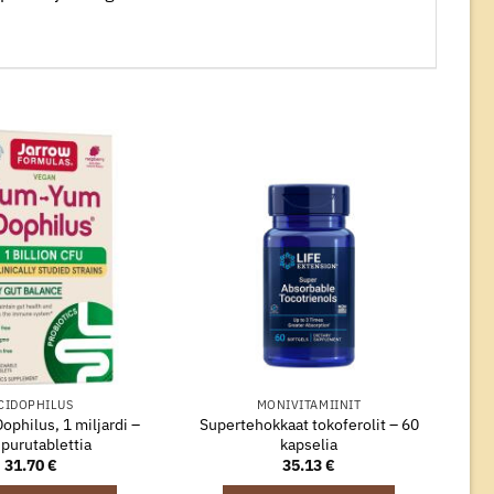
CIDOPHILUS
MONIVITAMIINIT
philus, 1 miljardi –
Supertehokkaat tokoferolit – 60
purutablettia
kapselia
31.70
€
35.13
€