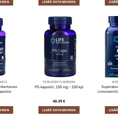
ORIIN
LISÄÄ OSTOSKORIIN
LISÄ
VEYS
FOSFATIDYYLISERIINI
KOE
nkertainen
Superabso
PS-kapselit, 100 mg – 100 kpl
apselia
Limoneenilla
48.39
€
ORIIN
LISÄÄ OSTOSKORIIN
LISÄ