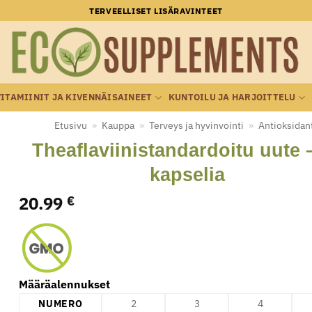
TERVEELLISET LISÄRAVINTEET
VITAMIINIT JA KIVENNÄISAINEET
KUNTOILU JA HARJOITTELU
Etusivu
»
Kauppa
»
Terveys ja hyvinvointi
»
Antioksidant
Theaflaviinistandardoitu uute 
kapselia
20.99
€
Määräalennukset
NUMERO
2
3
4