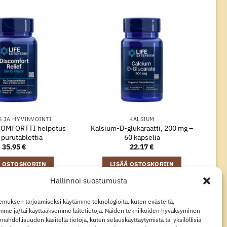
S JA HYVINVOINTI
KALSIUM
OMFORTTI helpotus
Kalsium-D-glukaraatti, 200 mg –
 purutablettia
60 kapselia
35.95
€
22.17
€
Ä OSTOSKORIIN
LISÄÄ OSTOSKORIIN
Hallinnoi suostumusta
muksen tarjoamiseksi käytämme teknologioita, kuten evästeitä,
Visa
MasterCard
Klarna
Apple
Google
mme ja/tai käyttääksemme laitetietoja. Näiden tekniikoiden hyväksyminen
Pay
Pay
mahdollisuuden käsitellä tietoja, kuten selauskäyttäytymistä tai yksilöllisiä