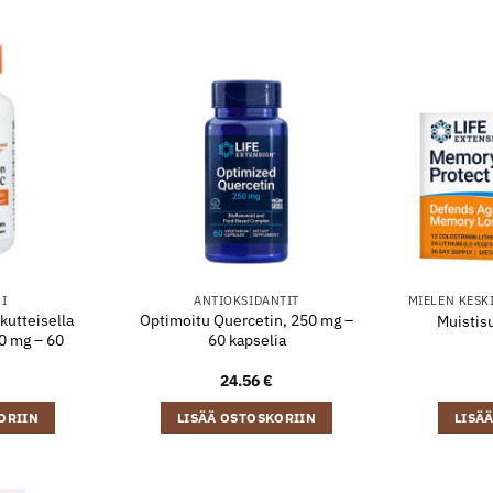
NI
ANTIOKSIDANTIT
MIELEN KESK
kutteisella
Optimoitu Quercetin, 250 mg –
Muistisu
0 mg – 60
60 kapselia
24.56
€
ORIIN
LISÄÄ OSTOSKORIIN
LISÄ