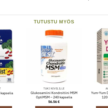
TUTUSTU MYÖS
T
TUKI NIVELILLE
A
Glukosamiini Kondroitiini MSM
Yum-Yum Do
 kapselia
OptiMSM – 240 kapselia
120 
56.56
€