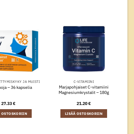
ITTYMISKYKY JA MUISTI
C-VITAMIINI
Marjapohjaiset C-vitamiini
oja – 36 kapselia
Magnesiumkrystalit – 180g
27.33
€
21.20
€
Ä OSTOSKORIIN
LISÄÄ OSTOSKORIIN