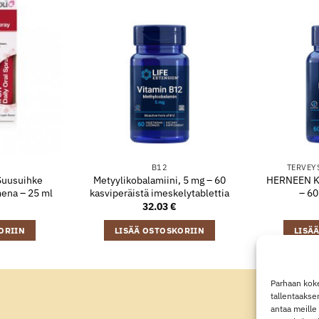
B12
TERVEY
 Suusuihke
Metyylikobalamiini, 5 mg – 60
HERNEEN K
ena – 25 ml
kasviperäistä imeskelytablettia
– 60
32.03
€
ORIIN
LISÄÄ OSTOSKORIIN
LISÄ
Parhaan koke
tallentaakse
antaa meille 