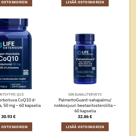
Ä OSTOSKORIIN
LISÄÄ OSTOSKORIIN
NTSYYMI Q10
SEKSUAALITERVEYS
rboituva CoQ10 d-
PalmettoGuard-sahapalmu/
, 50 mg – 60 kapselia
nokkosjuuri beetasitosterolilla –
60 kapselia
30.93
€
32.86
€
Ä OSTOSKORIIN
LISÄÄ OSTOSKORIIN