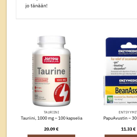
jo tänään!
TAURIINI
ENTSYYMI
Tauriini, 1000 mg – 100 kapselia
PapuAvustin – 30
20.09
€
11.33
€