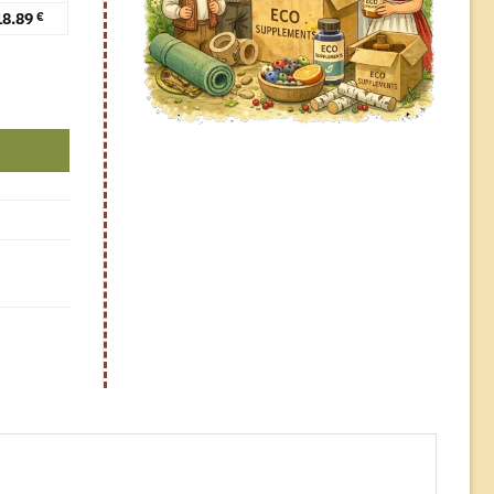
18.89
€