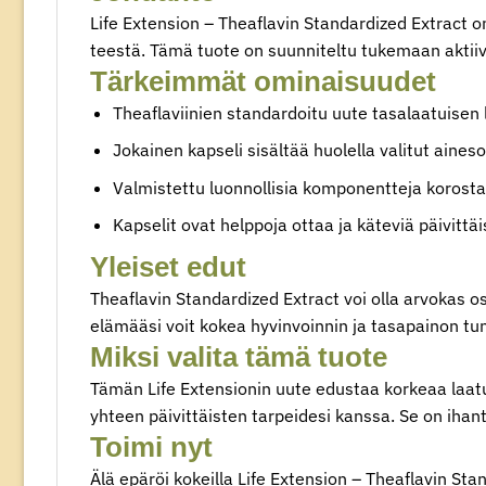
Life Extension – Theaflavin Standardized Extract on 
teestä. Tämä tuote on suunniteltu tukemaan aktiiv
Tärkeimmät ominaisuudet
Theaflaviinien standardoitu uute tasalaatuisen
Jokainen kapseli sisältää huolella valitut aine
Valmistettu luonnollisia komponentteja korosta
Kapselit ovat helppoja ottaa ja käteviä päivittä
Yleiset edut
Theaflavin Standardized Extract voi olla arvokas os
elämääsi voit kokea hyvinvoinnin ja tasapainon tu
Miksi valita tämä tuote
Tämän Life Extensionin uute edustaa korkeaa laatua 
yhteen päivittäisten tarpeidesi kanssa. Se on ihant
Toimi nyt
Älä epäröi kokeilla Life Extension – Theaflavin Sta