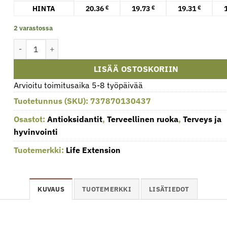
HINTA
20.36
19.73
19.31
€
€
€
2 varastossa
Theaflaviinistandardoitu uute - 30 kapselia määrä
LISÄÄ OSTOSKORIIN
Arvioitu toimitusaika 5-8 työpäivää
Tuotetunnus (SKU):
737870130437
Osastot:
Antioksidantit
,
Terveellinen ruoka
,
Terveys ja
hyvinvointi
Tuotemerkki:
Life Extension
KUVAUS
TUOTEMERKKI
LISÄTIEDOT