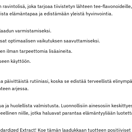
ravintolisä, joka tarjoaa tiivistetyn lähteen tee-flavonoideille,
ista elämäntapaa ja edistämään yleistä hyvinvointia.
 laadun varmistamiseksi.
sosat optimaalisen vaikutuksen saavuttamiseksi.
en ilman tarpeettomia lisäaineita.
iseen käyttöön.
a päivittäistä rutiiniasi, koska se edistää terveellistä elinymp
nteen arjessa.
ja huolellista valmistusta. Luonnollisiin ainesosiin keskittyes
eellinen niille, jotka haluavat parantaa elämäntyyliään luotetta
ndardized Extract! Koe tämän laadukkaan tuotteen positiiviset p