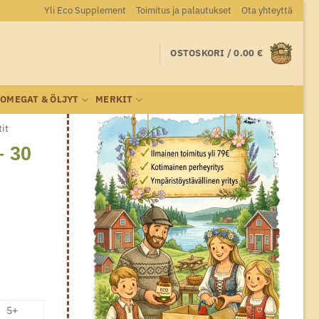
Yli Eco Supplement
Toimitus ja palautukset
Ota yhteyttä
OSTOSKORI /
0.00
€
OMEGAT & ÖLJYT
MERKIT
it
– 30
5+