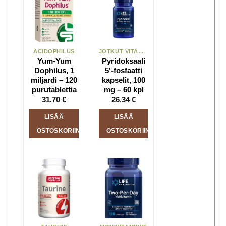
ACIDOPHILUS
JOTKUT VITAMIINIT
Yum-Yum
Pyridoksaali
Dophilus, 1
5′-fosfaatti
miljardi – 120
kapselit, 100
purutablettia
mg – 60 kpl
31.70
€
26.34
€
LISÄÄ
LISÄÄ
OSTOSKORIIN
OSTOSKORIIN