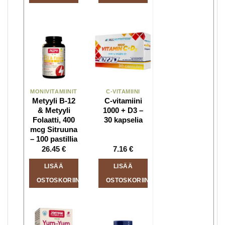
MONIVITAMIINIT
C-VITAMIINI
Metyyli B-12
C-vitamiini
& Metyyli
1000 + D3 –
Folaatti, 400
30 kapselia
mcg Sitruuna
– 100 pastillia
26.45
€
7.16
€
LISÄÄ
LISÄÄ
OSTOSKORIIN
OSTOSKORIIN