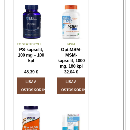
FOSFATIDYYLISERIINI
MSM
PS-kapselit,
OptiMSM-
100 mg – 100
MSM-
kpl
kapselit, 1000
mg, 180 kpl
48.39
€
32.04
€
LISÄÄ
LISÄÄ
OSTOSKORIIN
OSTOSKORIIN