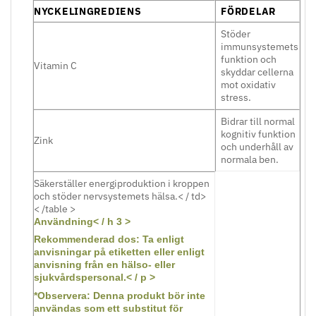
NYCKELINGREDIENS
FÖRDELAR
Stöder
immunsystemets
funktion och
Vitamin C
skyddar cellerna
mot oxidativ
stress.
Bidrar till normal
kognitiv funktion
Zink
och underhåll av
normala ben.
Säkerställer energiproduktion i kroppen
och stöder nervsystemets hälsa.< / td>
< /table >
Användning< / h 3 >
Rekommenderad dos: Ta enligt
anvisningar på etiketten eller enligt
anvisning från en hälso- eller
sjukvårdspersonal.< / p >
*Observera: Denna produkt bör inte
användas som ett substitut för