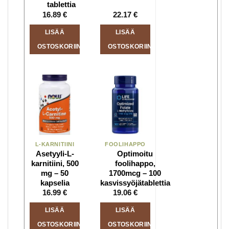
tablettia
16.89
€
22.17
€
LISÄÄ
LISÄÄ
OSTOSKORIIN
OSTOSKORIIN
L-KARNITIINI
FOOLIHAPPO
Asetyyli-L-
Optimoitu
karnitiini, 500
foolihappo,
mg – 50
1700mcg – 100
kapselia
kasvissyöjätablettia
16.99
€
19.06
€
LISÄÄ
LISÄÄ
OSTOSKORIIN
OSTOSKORIIN