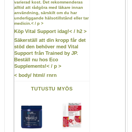
varierad kost. Det rekommenderas
alltid att rådgöra med läkare innan
användning, särskilt om du har
underliggande hälsotillstånd eller tar
medicin.< / p >
Köp Vital Support idag!< / h2 >
Säkerställ att din kropp får det
stöd den behöver med Vital
Support från Trained by JP.
Beställ nu hos Eco
Supplements!< / p >
< body/ html/ rnrn
TUTUSTU MYÖS