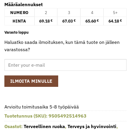
Määräalennukset
NUMERO
2
3
4
5+
HINTA
69.18
67.03
65.60
64.18
€
€
€
€
Varasto loppu
Haluatko saada ilmoituksen, kun tämä tuote on jälleen
varastossa?
ILMOITA MINULLE
Arvioitu toimitusaika 5-8 työpäivää
Tuotetunnus (SKU):
9505492514963
Osastot:
Terveellinen ruoka
,
Terveys ja hyvinvointi
,