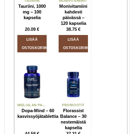
TAURIINI
MONIVITAMIINIT
Tauriini, 1000
Monivitamiini
mg – 100
kahdesti
kapselia
päivässä –
120 kapselia
20.09
€
38.75
€
LISÄÄ
LISÄÄ
OSTOSKORIIN
OSTOSKORIIN
MIELIALAN PARANTAMINEN
PROBIOOTIT
Dopa-Mind – 60
Florassist
kasvissyöjätablettia
Balance – 30
nestemäistä
kapselia
44.58
€
37.31
€