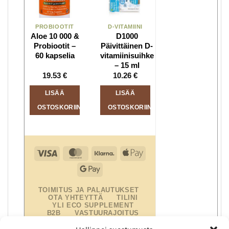
PROBIOOTIT
D-VITAMIINI
Aloe 10 000 &
D1000
Probiootit –
Päivittäinen D-
60 kapselia
vitamiinisuihke
– 15 ml
19.53
€
10.26
€
LISÄÄ
LISÄÄ
OSTOSKORIIN
OSTOSKORIIN
Visa
MasterCard
Klarna
Apple
Pay
Google
Pay
TOIMITUS JA PALAUTUKSET
OTA YHTEYTTÄ
TILINI
YLI ECO SUPPLEMENT
B2B
VASTUURAJOITUS
VASTUUVAPAUSLAUSEKE
EVÄSTEKÄYTÄNTÖ