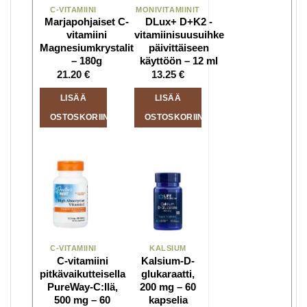
C-VITAMIINI
MONIVITAMIINIT
Marjapohjaiset C-
DLux+ D+K2 -
vitamiini
vitamiinisuusuihke
Magnesiumkrystalit
päivittäiseen
– 180g
käyttöön – 12 ml
21.20
€
13.25
€
LISÄÄ
LISÄÄ
OSTOSKORIIN
OSTOSKORIIN
C-VITAMIINI
KALSIUM
C-vitamiini
Kalsium-D-
pitkävaikutteisella
glukaraatti,
PureWay-C:llä,
200 mg – 60
500 mg – 60
kapselia