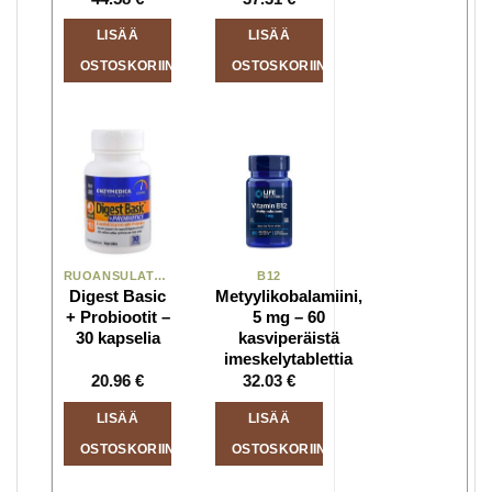
LISÄÄ
LISÄÄ
OSTOSKORIIN
OSTOSKORIIN
RUOANSULATUSKANAVAN TERVEYS
B12
Digest Basic
Metyylikobalamiini,
+ Probiootit –
5 mg – 60
30 kapselia
kasviperäistä
imeskelytablettia
20.96
€
32.03
€
LISÄÄ
LISÄÄ
OSTOSKORIIN
OSTOSKORIIN