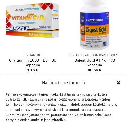
C-VITAMIINI
RUOANSULATUSKANAVAN TERVEYS
C-vitamiini 1000 + D3 – 30
Digest Gold ATPro – 90
kapselia
kapselia
7.16
€
48.69
€
LISÄÄ OSTOSKORIIN
LISÄÄ OSTOSKORIIN
Hallinnoi suostumusta
Parhaan kokemuksen tarjoamiseksi käytämme teknologioita, kuten
evästeitä, tallentaaksemme ja/tai käyttääksemme laitetietoja. Näiden
Visa
MasterCard
Klarna
Apple
Goo
tekniikoiden hyväksyminen antaa meille mahdollisuuden käsitellä tietoja,
Pay
Pay
kuten selauskäyttäytymistä tai yksilöllisiä tunnuksia tällä sivustolla.
Suostumuksen jättäminen tai peruuttaminen voi vaikuttaa haitallisesti
TOIMITUS JA PALAUTUKSET
OTA YHTEYTTÄ
TILINI
YLI ECO SUPPLEMENT
B2B
VASTUURAJOITUS
tiettyihin ominaisuuksiin ja toimintoihin.
VASTUUVAPAUSLAUSEKE
EVÄSTEKÄYTÄNTÖ