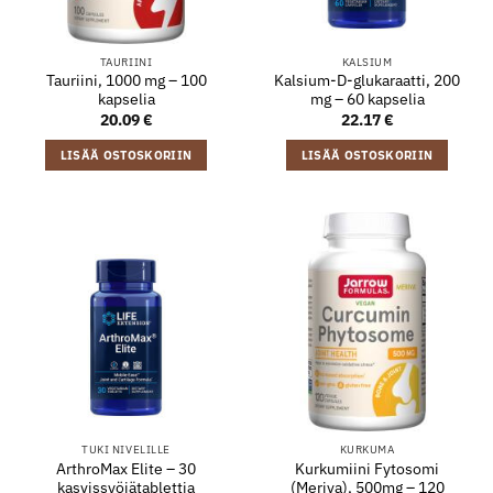
TAURIINI
KALSIUM
Tauriini, 1000 mg – 100
Kalsium-D-glukaraatti, 200
kapselia
mg – 60 kapselia
20.09
€
22.17
€
LISÄÄ OSTOSKORIIN
LISÄÄ OSTOSKORIIN
TUKI NIVELILLE
KURKUMA
ArthroMax Elite – 30
Kurkumiini Fytosomi
kasvissyöjätablettia
(Meriva), 500mg – 120