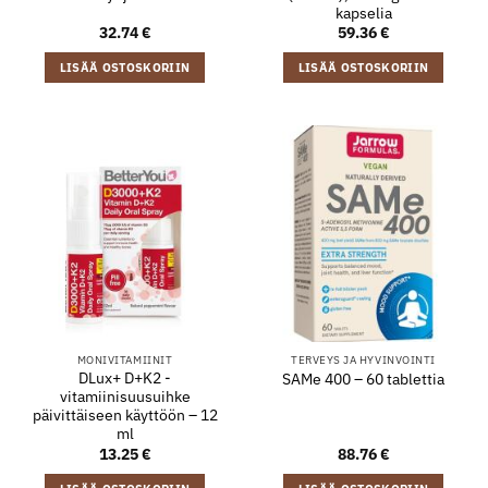
kapselia
32.74
€
59.36
€
LISÄÄ OSTOSKORIIN
LISÄÄ OSTOSKORIIN
MONIVITAMIINIT
TERVEYS JA HYVINVOINTI
DLux+ D+K2 -
SAMe 400 – 60 tablettia
vitamiinisuusuihke
päivittäiseen käyttöön – 12
ml
13.25
€
88.76
€