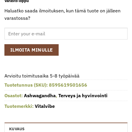
Varasto loppu
Haluatko saada ilmoituksen, kun tämä tuote on jälleen
varastossa?
ILMOITA MINULLE
Arvioitu toimitusaika 5-8 työpäivää
Tuotetunnus (SKU):
8595619501656
Osastot:
Ashwagandha
,
Terveys ja hyvinvointi
Tuotemerkki:
Vitalvibe
KUVAUS