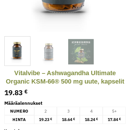
Vitalvibe – Ashwagandha Ultimate
Organic KSM-66® 500 mg uute, kapselit
19.83
€
Määräalennukset
NUMERO
2
3
4
5+
HINTA
19.23
18.64
18.24
17.84
€
€
€
€