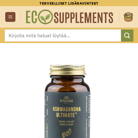
Skip
TERVEELLISET LISÄRAVINTEET
to
content
Etsi: