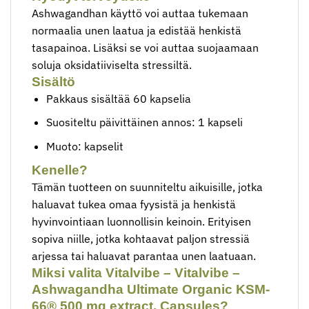
Ashwagandhan käyttö voi auttaa tukemaan
normaalia unen laatua ja edistää henkistä
tasapainoa. Lisäksi se voi auttaa suojaamaan
soluja oksidatiiviselta stressiltä.
Sisältö
Pakkaus sisältää 60 kapselia
Suositeltu päivittäinen annos: 1 kapseli
Muoto: kapselit
Kenelle?
Tämän tuotteen on suunniteltu aikuisille, jotka
haluavat tukea omaa fyysistä ja henkistä
hyvinvointiaan luonnollisin keinoin. Erityisen
sopiva niille, jotka kohtaavat paljon stressiä
arjessa tai haluavat parantaa unen laatuaan.
Miksi valita Vitalvibe – Vitalvibe –
Ashwagandha Ultimate Organic KSM-
66® 500 mg extract, Capsules?