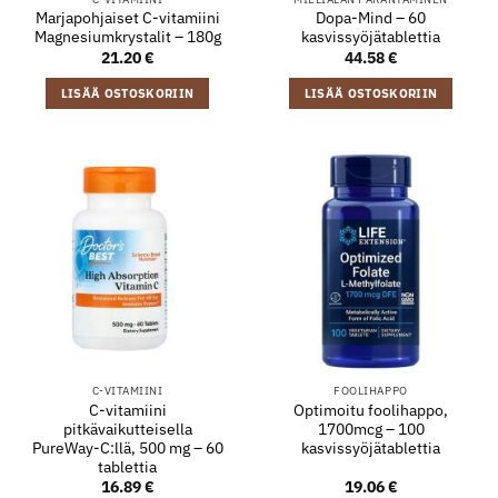
Marjapohjaiset C-vitamiini
Dopa-Mind – 60
Magnesiumkrystalit – 180g
kasvissyöjätablettia
21.20
€
44.58
€
LISÄÄ OSTOSKORIIN
LISÄÄ OSTOSKORIIN
C-VITAMIINI
FOOLIHAPPO
C-vitamiini
Optimoitu foolihappo,
pitkävaikutteisella
1700mcg – 100
PureWay-C:llä, 500 mg – 60
kasvissyöjätablettia
tablettia
16.89
€
19.06
€