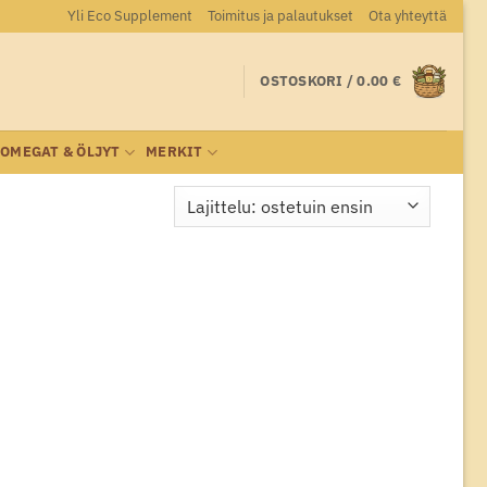
Yli Eco Supplement
Toimitus ja palautukset
Ota yhteyttä
OSTOSKORI /
0.00
€
OMEGAT & ÖLJYT
MERKIT