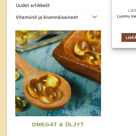
Uudet artikkelit
LUO
Luomu mer
Vitamiinit ja kivennäisaineet
LISÄ
OMEGAT & ÖLJYT
TERVEYS 