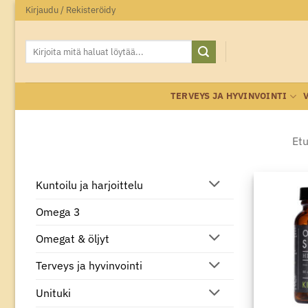
Skip
Kirjaudu / Rekisteröidy
to
content
Etsi:
TERVEYS JA HYVINVOINTI
Etu
Kuntoilu ja harjoittelu
Omega 3
Omegat & öljyt
Terveys ja hyvinvointi
Unituki