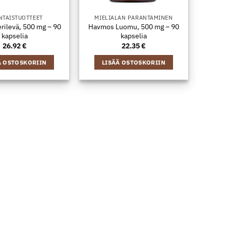
NTAISTUOTTEET
MIELIALAN PARANTAMINEN
ilevä, 500 mg – 90
Havmos Luomu, 500 mg – 90
kapselia
kapselia
26.92
€
22.35
€
Ä OSTOSKORIIN
LISÄÄ OSTOSKORIIN
JA HYVINVOINTI
UNITUKI