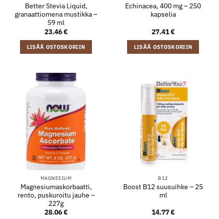
Better Stevia Liquid,
Echinacea, 400 mg – 250
granaattiomena mustikka –
kapselia
59 ml
23.46
€
27.41
€
LISÄÄ OSTOSKORIIN
LISÄÄ OSTOSKORIIN
MAGNESIUM
B12
Magnesiumaskorbaatti,
Boost B12 suusuihke – 25
rento, puskuroitu jauhe –
ml
227g
28.06
€
14.77
€