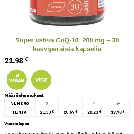
Super vahva CoQ-10, 200 mg – 30
kasviperäistä kapselia
21.98
€
Määräalennukset
NUMERO
2
3
4
5+
HINTA
21.33
20.67
20.23
19.78
€
€
€
€
Varasto loppu
Haluatko saada ilmoituksen, kun tämä tuote on jälleen