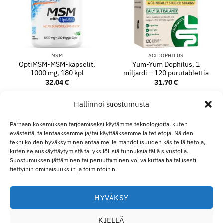
MSM
ACIDOPHILUS
OptiMSM-MSM-kapselit,
Yum-Yum Dophilus, 1
1000 mg, 180 kpl
miljardi – 120 purutablettia
32.04
€
31.70
€
LISÄÄ OSTOSKORIIN
LISÄÄ OSTOSKORIIN
Hallinnoi suostumusta
Parhaan kokemuksen tarjoamiseksi käytämme teknologioita, kuten
evästeitä, tallentaaksemme ja/tai käyttääksemme laitetietoja. Näiden
Visa
MasterCard
Klarna
Apple
Goo
tekniikoiden hyväksyminen antaa meille mahdollisuuden käsitellä tietoja,
kuten selauskäyttäytymistä tai yksilöllisiä tunnuksia tällä sivustolla.
Pay
Pay
Suostumuksen jättäminen tai peruuttaminen voi vaikuttaa haitallisesti
TOIMITUS JA PALAUTUKSET
OTA YHTEYTTÄ
TILINI
YLI ECO SUPPLEMENT
B2B
VASTUURAJOITUS
tiettyihin ominaisuuksiin ja toimintoihin.
VASTUUVAPAUSLAUSEKE
EVÄSTEKÄYTÄNTÖ
TIETOSUOJALAUSUNTO
Eco Supplements EOOD
HYVÄKSY
Antim I Street, No. 14, fl. 2, law office, 1303 Sofia, Bulgaria
KIELLÄ
Rekisterinumero (EIK/UIC/TIN/Y-tunnus): 207958071 · ALV-