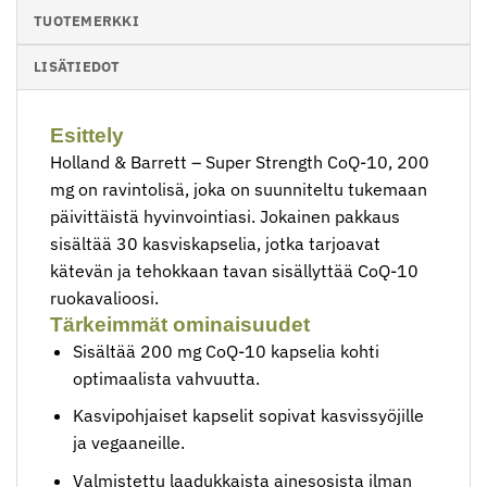
TUOTEMERKKI
LISÄTIEDOT
Esittely
Holland & Barrett – Super Strength CoQ-10, 200
mg on ravintolisä, joka on suunniteltu tukemaan
päivittäistä hyvinvointiasi. Jokainen pakkaus
sisältää 30 kasviskapselia, jotka tarjoavat
kätevän ja tehokkaan tavan sisällyttää CoQ-10
ruokavalioosi.
Tärkeimmät ominaisuudet
Sisältää 200 mg CoQ-10 kapselia kohti
optimaalista vahvuutta.
Kasvipohjaiset kapselit sopivat kasvissyöjille
ja vegaaneille.
Valmistettu laadukkaista ainesosista ilman